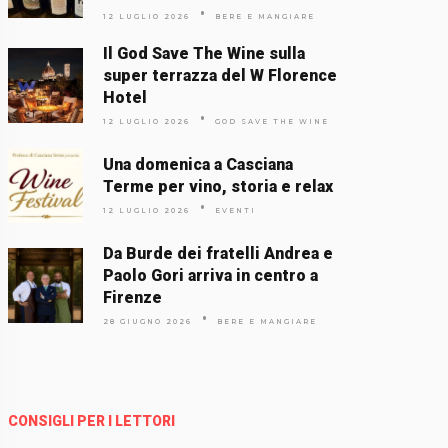
12 LUGLIO 2026
BERE E MANGIARE
Il God Save The Wine sulla
super terrazza del W Florence
Hotel
12 LUGLIO 2026
GOD SAVE THE WINE
Una domenica a Casciana
Terme per vino, storia e relax
12 LUGLIO 2026
EVENTI
Da Burde dei fratelli Andrea e
Paolo Gori arriva in centro a
Firenze
28 GIUGNO 2026
BERE E MANGIARE
CONSIGLI PER I LETTORI