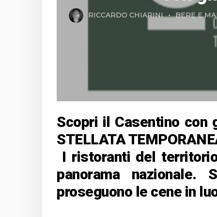
RICCARDO CHIARINI
BERE E MA
Scopri il Casentino con 
STELLATA TEMPORANE
I ristoranti del territori
panorama nazionale. 
proseguono le cene in lu