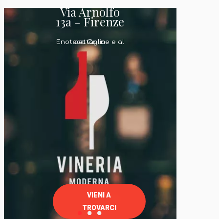
Via Arnolfo
13a - Firenze
Enoteca Online e al dettaglio
VIENI A
TROVARCI