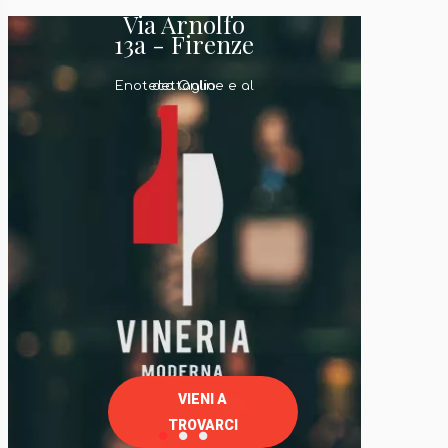
Via Arnolfo
13a - Firenze
Enoteca Online e al dettaglio
VIENI A
TROVARCI