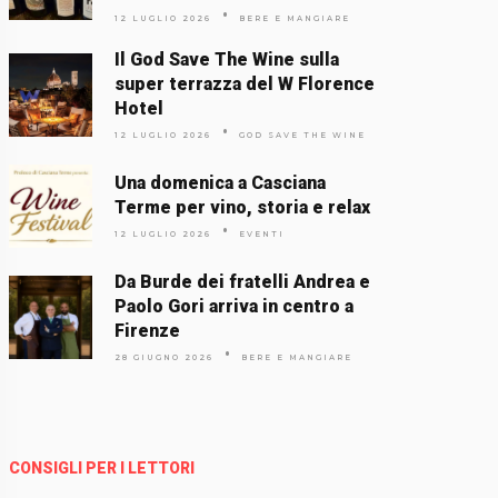
12 LUGLIO 2026
BERE E MANGIARE
Il God Save The Wine sulla
super terrazza del W Florence
Hotel
12 LUGLIO 2026
GOD SAVE THE WINE
Una domenica a Casciana
Terme per vino, storia e relax
12 LUGLIO 2026
EVENTI
Da Burde dei fratelli Andrea e
Paolo Gori arriva in centro a
Firenze
28 GIUGNO 2026
BERE E MANGIARE
CONSIGLI PER I LETTORI