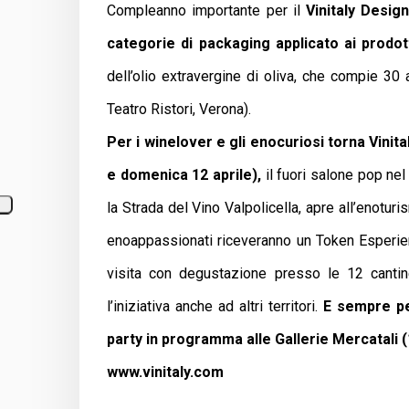
Compleanno importante per il
Vinitaly Desig
categorie di packaging
applicato ai prodott
dell’olio extravergine di oliva, che compie 30 
Teatro Ristori, Verona).
Per i winelover e gli enocuriosi torna Vinit
e domenica 12 aprile),
il fuori salone pop nel
la Strada del Vino Valpolicella, apre all’enoturis
enoappassionati riceveranno un Token Esperienz
visita con degustazione presso le 12 cantine
l’iniziativa anche ad altri territori.
E sempre per
party in programma alle Gallerie Mercatali (1
www.vinitaly.com