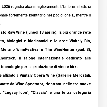
y 2026
registra alcuni miglioramenti. L’Umbria, infatti, si
nale fortemente identitario nel padiglione D, mentre il
ia.
rmato Raw Wine (lunedì 13 aprile), la più grande rete
to, biologici e biodinamici e le aree Vinitaly Bio,
 Merano WineFestival e The WineHunter (pad. 8),
litech, il salone internazionale dedicato alle
 tecnologie per la produzione di vino e birra.
e affidato a
Vinitaly Opera Wine (Gallerie Mercatali,
onate da Wine Spectator, rientranti nelle tre nuove
e: “Legacy Icon”, “Classic” e una terza categoria