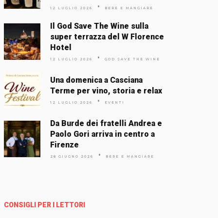
12 LUGLIO 2026
BERE E MANGIARE
Il God Save The Wine sulla
super terrazza del W Florence
Hotel
12 LUGLIO 2026
GOD SAVE THE WINE
Una domenica a Casciana
Terme per vino, storia e relax
12 LUGLIO 2026
EVENTI
Da Burde dei fratelli Andrea e
Paolo Gori arriva in centro a
Firenze
28 GIUGNO 2026
BERE E MANGIARE
CONSIGLI PER I LETTORI