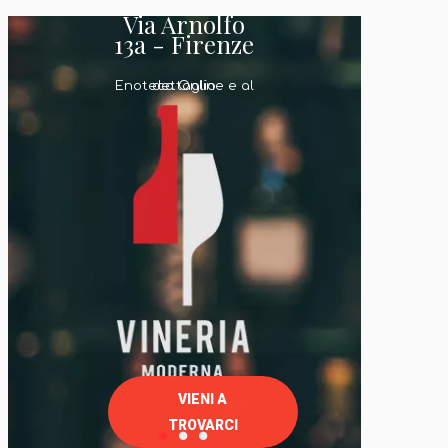
Via Arnolfo
13a - Firenze
Enoteca Online e al dettaglio
VIENI A
TROVARCI