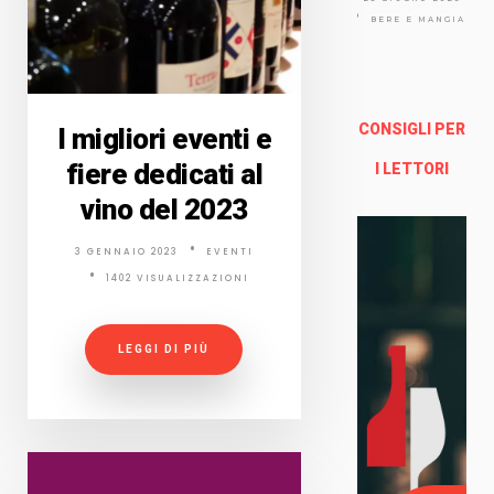
Via
Arno
BERE E MANGIARE
lfo
13a -
Fire
nze
CONSIGLI PER
I migliori eventi e
fiere dedicati al
Enoteca Online e al dettaglio
I LETTORI
vino del 2023
3 GENNAIO 2023
EVENTI
1402 VISUALIZZAZIONI
LEGGI DI PIÙ