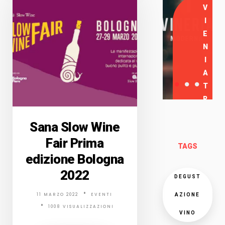
V
I
E
N
I
A
T
R
O
Sana Slow Wine
V
A
Fair Prima
TAGS
R
edizione Bologna
C
2022
I
DEGUST
11 MARZO 2022
EVENTI
AZIONE
1008 VISUALIZZAZIONI
VINO