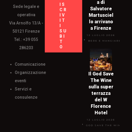
a di
IS
Sede legale e
Salvatore
CR
operativa
Martusciel
IV
IT
lo arrivano
Via Arnolfo 13/A -
I
a Firenze
SU
50121 Firenze
12 LUGLIO 2026
BI
Tel.: +39 055
T
BERE E MANGIARE
O
286203
Comunicazione
Organizzazione
Il God Save
The Wine
eventi
sulla super
Servizi e
terrazza
consulenze
del W
Florence
Hotel
12 LUGLIO 2026
GOD SAVE THE WINE