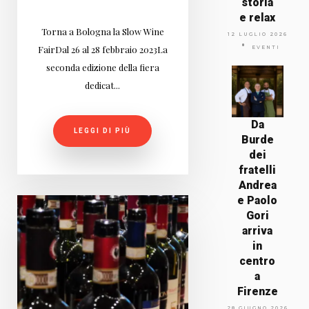
storia
e relax
Torna a Bologna la Slow Wine
12 LUGLIO 2026
FairDal 26 al 28 febbraio 2023La
EVENTI
seconda edizione della fiera
dedicat...
Da
LEGGI DI PIÙ
Burde
dei
fratelli
Andrea
e Paolo
Gori
arriva
in
centro
a
Firenze
28 GIUGNO 2026