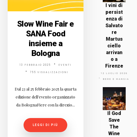
I vini di
persist
enza di
Slow Wine Fair e
Salvato
SANA Food
re
Martus
insieme a
ciello
Bologna
arrivan
o a
Firenze
13 FEBBRAIO 2025
EVENTI
755 VISUALIZZAZIONI
12 LUGLIO 2026
BERE E MANGIARE
Dal 23 al 25 febbraio 2025 la quarta
edizione dell’evento organizzato
da BolognaFiere con la direzio...
Il God
Save
LEGGI DI PIÙ
The
Wine