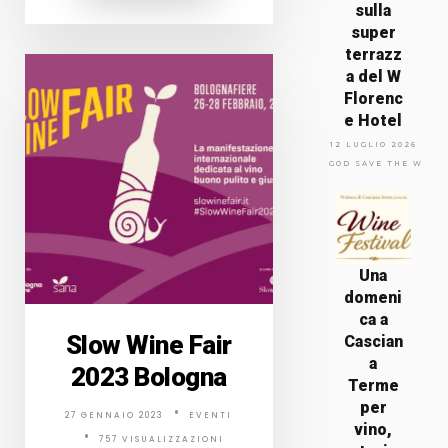
sulla
super
terrazz
a del W
Florenc
e Hotel
12 LUGLIO 2026
GOD SAVE THE WINE
Una
domeni
ca a
Slow Wine Fair
Cascian
a
2023 Bologna
Terme
per
27 GENNAIO 2023
EVENTI
vino,
757 VISUALIZZAZIONI