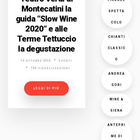
Montecatini la
SPETTA
guida “Slow Wine
COLO
2020” e alle
Terme Tettuccio
CHIANTI
la degustazione
CLASSIC
O
16 OTTOBRE 2019
EVENTI
795 VISUALIZZAZIONI
ANDREA
GORI
LEGGI DI PIÙ
WINE &
SIENA
ANTEPRI
ME DI