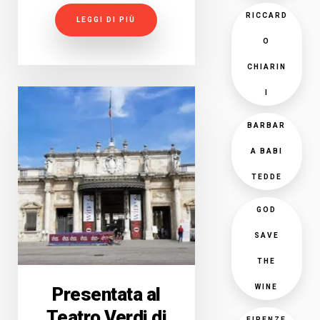
RICCARD
LEGGI DI PIÙ
O
CHIARIN
I
BARBAR
A BABI
TEDDE
GOD
SAVE
THE
WINE
Presentata al
Teatro Verdi di
FIRENZE