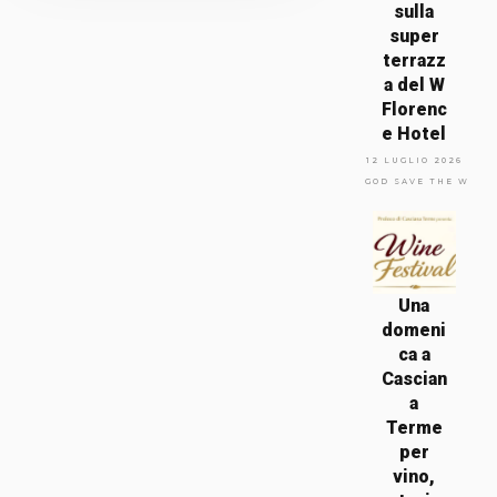
sulla
super
terrazz
a del W
Florenc
e Hotel
12 LUGLIO 2026
GOD SAVE THE WINE
Una
domeni
ca a
Cascian
a
Terme
per
vino,