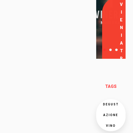
V
I
E
N
I
A
T
R
O
V
A
TAGS
R
C
I
DEGUST
AZIONE
VINO