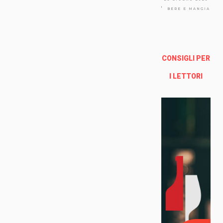
Via
Arno
BERE E MANGIARE
lfo
13a -
Fire
nze
CONSIGLI PER
Enoteca Online e al dettaglio
I LETTORI