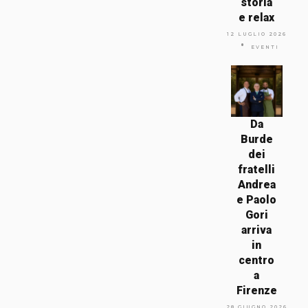
storia
e relax
12 LUGLIO 2026
EVENTI
Da
Burde
dei
fratelli
Andrea
e Paolo
Gori
arriva
in
centro
a
Firenze
28 GIUGNO 2026