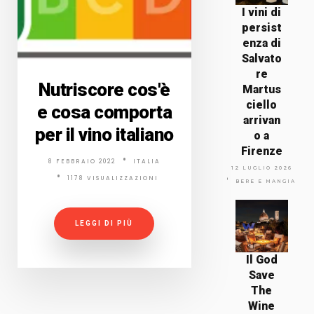
I vini di
persist
enza di
Salvato
re
Nutriscore cos'è
Martus
ciello
e cosa comporta
arrivan
per il vino italiano
o a
Firenze
8 FEBBRAIO 2022
ITALIA
12 LUGLIO 2026
1178 VISUALIZZAZIONI
BERE E MANGIARE
LEGGI DI PIÙ
Il God
Save
The
Wine