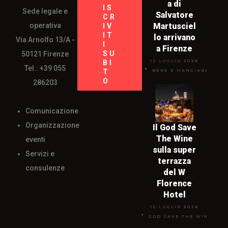
a di
IS
Sede legale e
Salvatore
CR
operativa
Martusciel
IV
IT
lo arrivano
Via Arnolfo 13/A -
I
a Firenze
SU
50121 Firenze
12 LUGLIO 2026
BI
Tel.: +39 055
T
BERE E MANGIARE
O
286203
Comunicazione
Organizzazione
Il God Save
The Wine
eventi
sulla super
Servizi e
terrazza
consulenze
del W
Florence
Hotel
12 LUGLIO 2026
GOD SAVE THE WINE