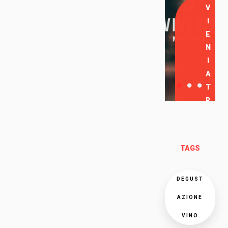
V
I
E
N
I
A
T
R
O
V
A
TAGS
R
C
I
DEGUST
AZIONE
VINO