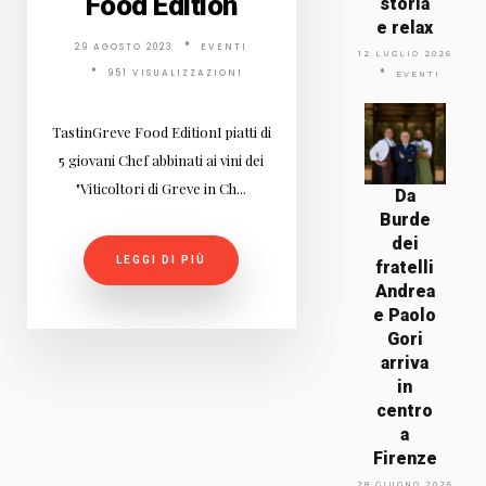
Food Edition
storia
e relax
29 AGOSTO 2023
EVENTI
12 LUGLIO 2026
951 VISUALIZZAZIONI
EVENTI
TastinGreve Food EditionI piatti di
5 giovani Chef abbinati ai vini dei
"Viticoltori di Greve in Ch...
Da
Burde
dei
LEGGI DI PIÙ
fratelli
Andrea
e Paolo
Gori
arriva
in
centro
a
Firenze
28 GIUGNO 2026