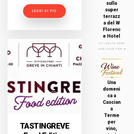
sulla
super
LEGGI DI PIÙ
terrazz
a del W
Florenc
e Hotel
12 LUGLIO 2026
GOD SAVE THE WINE
Una
domeni
ca a
Cascian
a
Terme
per
TASTINGREVE
vino,