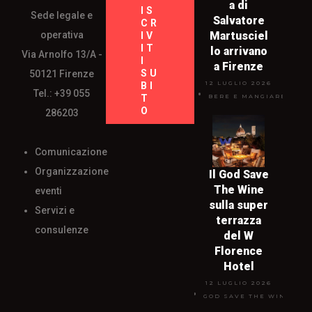
a di
IS
Sede legale e
Salvatore
CR
operativa
Martusciel
IV
IT
lo arrivano
Via Arnolfo 13/A -
I
a Firenze
SU
50121 Firenze
12 LUGLIO 2026
BI
Tel.: +39 055
T
BERE E MANGIARE
O
286203
Comunicazione
Organizzazione
Il God Save
The Wine
eventi
sulla super
Servizi e
terrazza
consulenze
del W
Florence
Hotel
12 LUGLIO 2026
GOD SAVE THE WINE