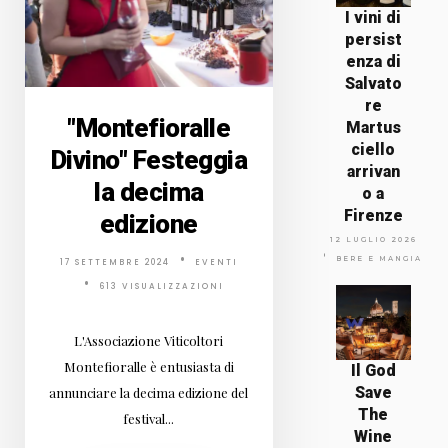
I vini di
persist
enza di
Salvato
re
"Montefioralle
Martus
ciello
Divino" Festeggia
arrivan
la decima
o a
Firenze
edizione
12 LUGLIO 2026
BERE E MANGIARE
17 SETTEMBRE 2024
EVENTI
613 VISUALIZZAZIONI
L'Associazione Viticoltori
Montefioralle è entusiasta di
Il God
Save
annunciare la decima edizione del
The
festival...
Wine