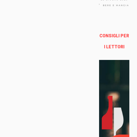
Via
Arno
BERE E MANGIARE
lfo
13a -
Fire
nze
CONSIGLI PER
Enoteca Online e al dettaglio
I LETTORI