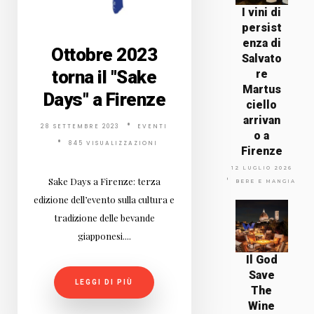
I vini di
persist
enza di
Ottobre 2023
Salvato
torna il "Sake
re
Martus
Days" a Firenze
ciello
arrivan
28 SETTEMBRE 2023
EVENTI
o a
845 VISUALIZZAZIONI
Firenze
12 LUGLIO 2026
Sake Days a Firenze: terza
BERE E MANGIARE
edizione dell’evento sulla cultura e
tradizione delle bevande
giapponesi....
Il God
Save
LEGGI DI PIÙ
The
Wine