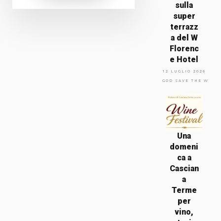
sulla
super
terrazz
a del W
Florenc
e Hotel
12 LUGLIO 2026
GOD SAVE THE WINE
Una
domeni
ca a
Cascian
a
Terme
per
vino,