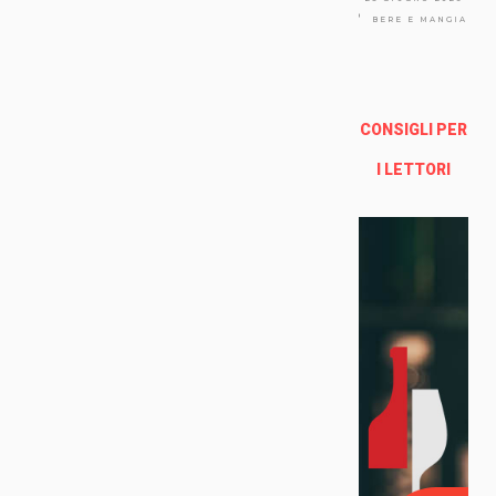
Via
Arno
BERE E MANGIARE
lfo
13a -
Fire
nze
CONSIGLI PER
Enoteca Online e al dettaglio
I LETTORI