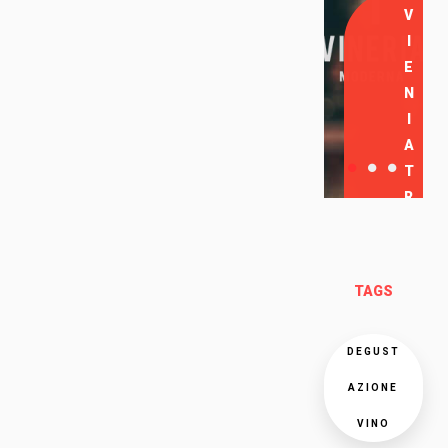
V
I
E
N
I
A
T
R
O
V
A
TAGS
R
C
I
DEGUST
AZIONE
VINO