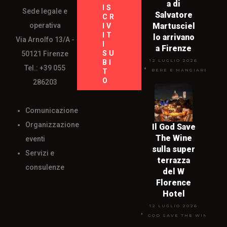
a di
IS
Sede legale e
Salvatore
CR
operativa
Martusciel
IV
IT
lo arrivano
Via Arnolfo 13/A -
I
a Firenze
SU
50121 Firenze
12 LUGLIO 2026
BI
Tel.: +39 055
T
BERE E MANGIARE
O
286203
Comunicazione
Organizzazione
Il God Save
The Wine
eventi
sulla super
Servizi e
terrazza
consulenze
del W
Florence
Hotel
12 LUGLIO 2026
GOD SAVE THE WINE