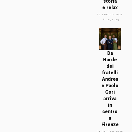
storia
e relax
12 LUGLIO 2026
EVENTI
Da
Burde
dei
fratelli
Andrea
e Paolo
Gori
arriva
in
centro
a
Firenze
28 GIUGNO 2026