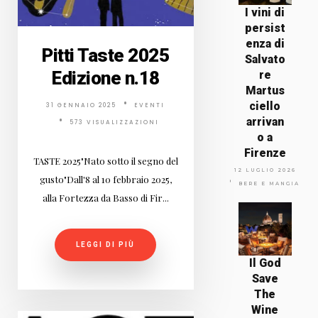
I vini di
persist
enza di
Pitti Taste 2025
Salvato
Edizione n.18
re
Martus
ciello
31 GENNAIO 2025
EVENTI
arrivan
573 VISUALIZZAZIONI
o a
Firenze
TASTE 2025"Nato sotto il segno del
12 LUGLIO 2026
gusto"Dall'8 al 10 febbraio 2025,
BERE E MANGIARE
alla Fortezza da Basso di Fir...
LEGGI DI PIÙ
Il God
Save
The
Wine