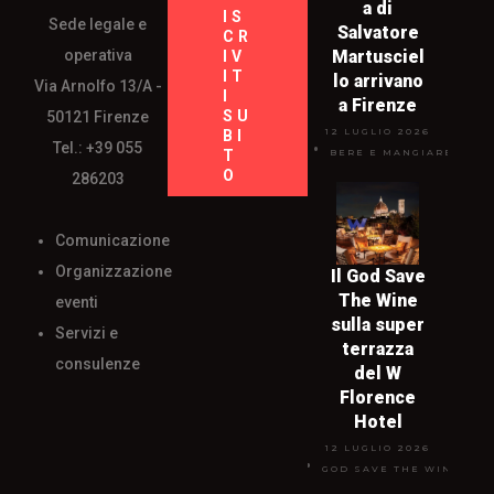
a di
IS
Sede legale e
Salvatore
CR
operativa
Martusciel
IV
IT
lo arrivano
Via Arnolfo 13/A -
I
a Firenze
SU
50121 Firenze
12 LUGLIO 2026
BI
Tel.: +39 055
T
BERE E MANGIARE
O
286203
Comunicazione
Organizzazione
Il God Save
The Wine
eventi
sulla super
Servizi e
terrazza
consulenze
del W
Florence
Hotel
12 LUGLIO 2026
GOD SAVE THE WINE