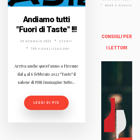
Via
Arno
BERE E MANGIARE
lfo
Andiamo tutti
13a -
Fire
"Fuori di Taste" !!!
nze
CONSIGLI PER
30 GENNAIO 2023
EVENTI
Enoteca Online e al dettaglio
I LETTORI
740 VISUALIZZAZIONI
Arriva anche quest'anno a Firenze
dal 4 al 6 febbraio 2023 "Taste" il
salone di Pitti Immagine tutto...
LEGGI DI PIÙ