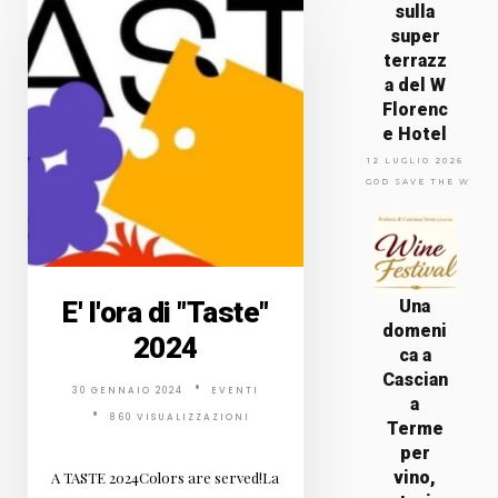
sulla
super
terrazz
a del W
Florenc
e Hotel
12 LUGLIO 2026
GOD SAVE THE WINE
E' l'ora di "Taste"
Una
domeni
2024
ca a
Cascian
30 GENNAIO 2024
EVENTI
a
860 VISUALIZZAZIONI
Terme
per
vino,
A TASTE 2024Colors are served!La