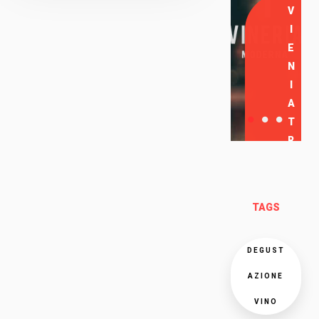
V
I
E
N
I
A
T
R
O
V
A
TAGS
R
C
I
DEGUST
AZIONE
VINO