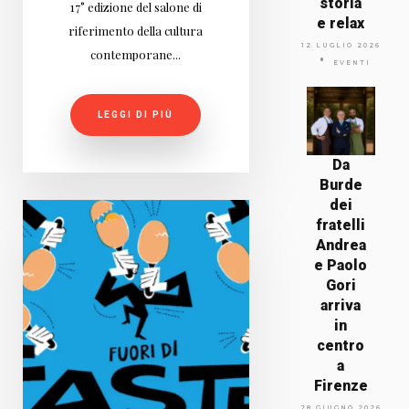
storia
17° edizione del salone di
e relax
riferimento della cultura
12 LUGLIO 2026
contemporane...
EVENTI
LEGGI DI PIÙ
Da
Burde
dei
fratelli
Andrea
e Paolo
Gori
arriva
in
centro
a
Firenze
28 GIUGNO 2026