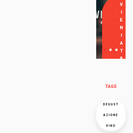
V
I
E
N
I
A
T
R
O
V
A
TAGS
R
C
I
DEGUST
AZIONE
VINO