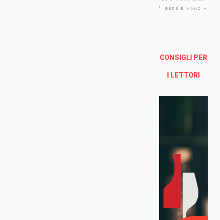
Via
Arno
BERE E MANGIARE
lfo
13a -
Fire
nze
CONSIGLI PER
Enoteca Online e al dettaglio
I LETTORI