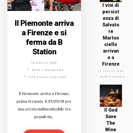
I vini di
persist
enza di
Il Piemonte arriva
Salvato
a Firenze e si
re
Martus
ferma da B
ciello
Station
arrivan
o a
Firenze
16 APRILE 2025
BERE E MANGIARE
12 LUGLIO 2026
BERE E MANGIARE
1179 VISUALIZZAZIONI
Il Piemonte arriva a Firenze,
prima fermata B STATION per
una serata indimenticabile tra
Il God
Save
grandi vin...
The
Wine