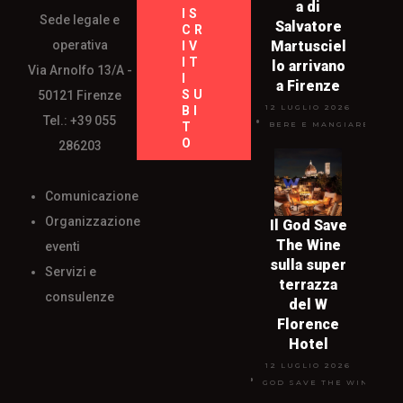
a di
IS
Sede legale e
Salvatore
CR
operativa
Martusciel
IV
IT
lo arrivano
Via Arnolfo 13/A -
I
a Firenze
SU
50121 Firenze
12 LUGLIO 2026
BI
Tel.: +39 055
T
BERE E MANGIARE
O
286203
Comunicazione
Organizzazione
Il God Save
The Wine
eventi
sulla super
Servizi e
terrazza
consulenze
del W
Florence
Hotel
12 LUGLIO 2026
GOD SAVE THE WINE