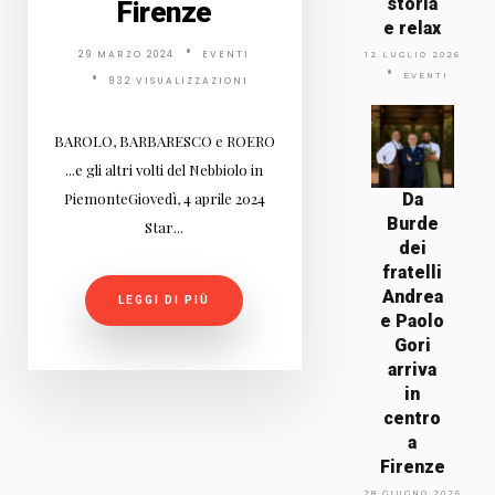
storia
Firenze
e relax
29 MARZO 2024
EVENTI
12 LUGLIO 2026
EVENTI
832 VISUALIZZAZIONI
BAROLO, BARBARESCO e ROERO
...e gli altri volti del Nebbiolo in
PiemonteGiovedì, 4 aprile 2024
Da
Burde
Star...
dei
fratelli
Andrea
LEGGI DI PIÙ
e Paolo
Gori
arriva
in
centro
a
Firenze
28 GIUGNO 2026