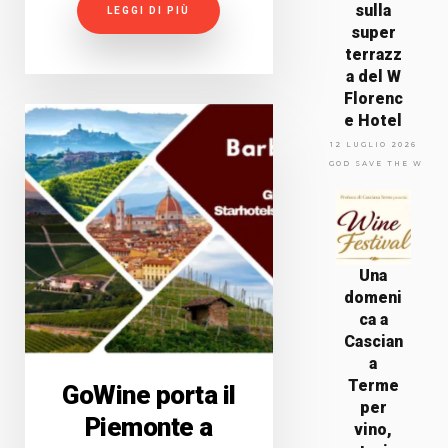
sulla
LEGGI DI PIÙ
super
terrazz
a del W
Florenc
e Hotel
12 LUGLIO 2026
GOD SAVE THE WINE
Una
domeni
ca a
Cascian
a
Terme
GoWine porta il
per
Piemonte a
vino,