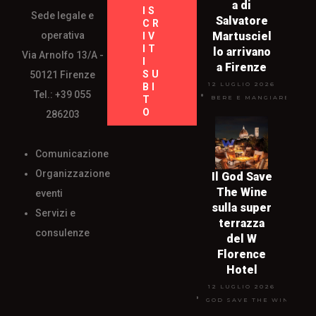
a di
IS
Sede legale e
Salvatore
CR
operativa
Martusciel
IV
IT
lo arrivano
Via Arnolfo 13/A -
I
a Firenze
SU
50121 Firenze
12 LUGLIO 2026
BI
Tel.: +39 055
T
BERE E MANGIARE
O
286203
Comunicazione
Organizzazione
Il God Save
The Wine
eventi
sulla super
Servizi e
terrazza
consulenze
del W
Florence
Hotel
12 LUGLIO 2026
GOD SAVE THE WINE