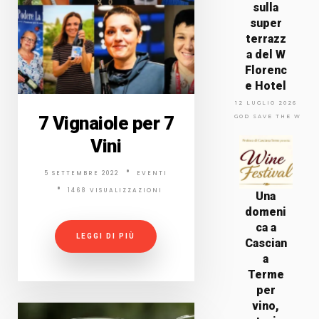
sulla
super
terrazz
a del W
Florenc
e Hotel
12 LUGLIO 2026
7 Vignaiole per 7
GOD SAVE THE WINE
Vini
5 SETTEMBRE 2022
EVENTI
1468 VISUALIZZAZIONI
Una
domeni
ca a
LEGGI DI PIÙ
Cascian
a
Terme
per
vino,