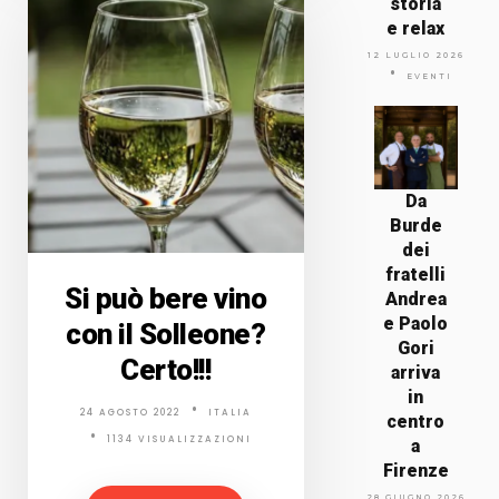
storia
e relax
12 LUGLIO 2026
EVENTI
Da
Burde
dei
fratelli
Si può bere vino
Andrea
e Paolo
con il Solleone?
Gori
Certo!!!
arriva
in
24 AGOSTO 2022
ITALIA
centro
1134 VISUALIZZAZIONI
a
Firenze
28 GIUGNO 2026