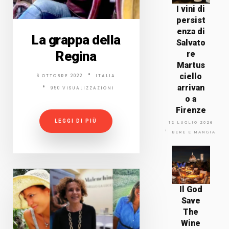
I vini di
persist
enza di
La grappa della
Salvato
Regina
re
Martus
ciello
6 OTTOBRE 2022
ITALIA
arrivan
950 VISUALIZZAZIONI
o a
Firenze
LEGGI DI PIÙ
12 LUGLIO 2026
BERE E MANGIARE
Il God
Save
The
Wine