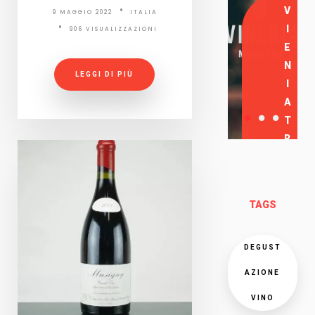
V
9 MAGGIO 2022
ITALIA
I
906 VISUALIZZAZIONI
E
N
LEGGI DI PIÙ
I
A
T
R
O
V
A
TAGS
R
C
I
DEGUST
AZIONE
VINO