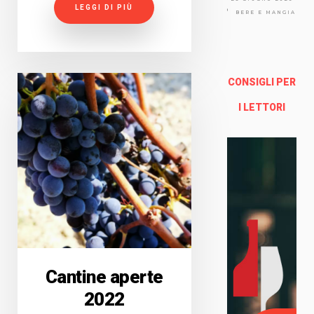
Via
LEGGI DI PIÙ
Arno
BERE E MANGIARE
lfo
13a -
Fire
nze
CONSIGLI PER
Enoteca Online e al dettaglio
I LETTORI
Cantine aperte
2022