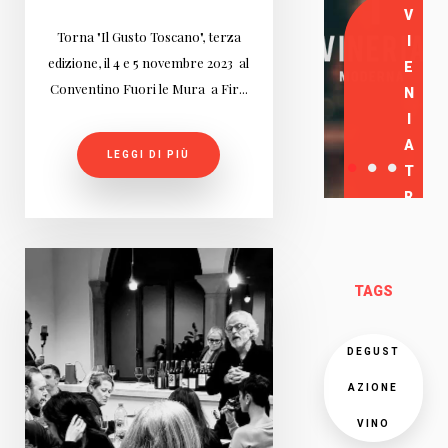
V
Torna "Il Gusto Toscano", terza
I
edizione, il 4 e 5 novembre 2023 al
E
Conventino Fuori le Mura a Fir...
N
I
A
LEGGI DI PIÙ
T
R
O
V
A
TAGS
R
C
I
DEGUST
AZIONE
VINO