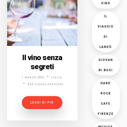
VINO
IL
VIAGGIO
DI
LANDÒ
Il vino senza
GIOVAN
segreti
NI BUSI
1 MARZO 2022
ITALIA
HARD
853 VISUALIZZAZIONI
ROCK
LEGGI DI PIÙ
CAFE
FIRENZE
MUSICA