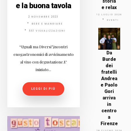
storia
e la buona tavola
e relax
12 LUGLIO 2026
2 NOVEMBRE 2023
EVENTI
BERE E MANGIARE
661 VISUALIZZAZIONI
“Uguali ma Diversi”,incontri
Da
enogastronomici di avvicinamento
Burde
al vino con degustazione.E'
dei
iniziato...
fratelli
Andrea
e Paolo
LEGGI DI PIÙ
Gori
arriva
in
centro
a
Firenze
28 GIUGNO 2026