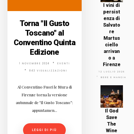
I vini di
persist
enza di
Torna "Il Gusto
Salvato
Toscano" al
re
Martus
Conventino Quinta
ciello
Edizione
arrivan
o a
Firenze
1 NOVEMBRE 2024
EVENTI
843 VISUALIZZAZIONI
12 LUGLIO 2026
BERE E MANGIARE
Al Conventino Fuori le Mura di
Firenze torna la versione
autunnale de "Il Gusto Toscano”:
appuntamen...
Il God
Save
The
Wine
LEGGI DI PIÙ