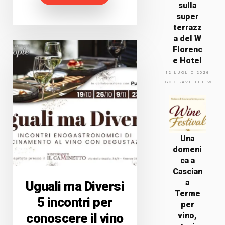
sulla
super
terrazz
a del W
Florenc
e Hotel
12 LUGLIO 2026
GOD SAVE THE WINE
Una
domeni
ca a
Cascian
a
Uguali ma Diversi
Terme
5 incontri per
per
conoscere il vino
vino,