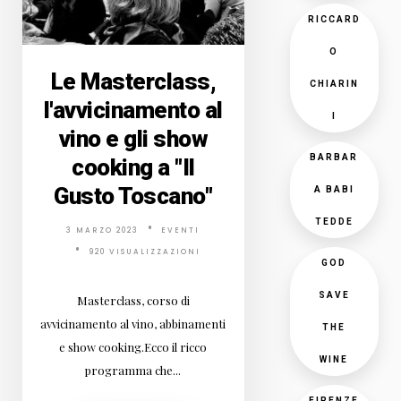
RICCARD
O
Le Masterclass,
CHIARIN
l'avvicinamento al
I
vino e gli show
BARBAR
cooking a "Il
Gusto Toscano"
A BABI
TEDDE
3 MARZO 2023
EVENTI
920 VISUALIZZAZIONI
GOD
SAVE
Masterclass, corso di
avvicinamento al vino, abbinamenti
THE
e show cooking.Ecco il ricco
WINE
programma che...
FIRENZE