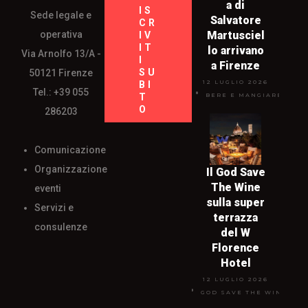
a di
IS
Sede legale e
Salvatore
CR
operativa
Martusciel
IV
IT
lo arrivano
Via Arnolfo 13/A -
I
a Firenze
SU
50121 Firenze
12 LUGLIO 2026
BI
Tel.: +39 055
T
BERE E MANGIARE
O
286203
Comunicazione
Organizzazione
Il God Save
The Wine
eventi
sulla super
Servizi e
terrazza
consulenze
del W
Florence
Hotel
12 LUGLIO 2026
GOD SAVE THE WINE