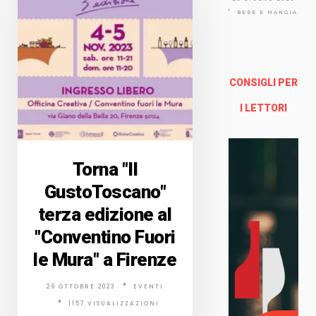
Via
Arno
BERE E MANGIARE
lfo
13a -
Fire
nze
CONSIGLI PER
Enoteca Online e al dettaglio
I LETTORI
Torna "Il
GustoToscano"
terza edizione al
"Conventino Fuori
le Mura" a Firenze
29 OTTOBRE 2023
EVENTI
1157 VISUALIZZAZIONI