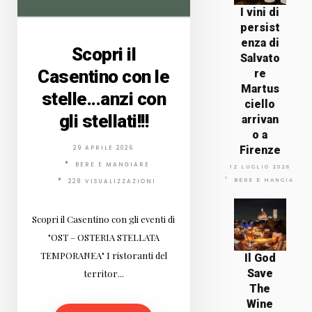
I vini di
persist
enza di
Scopri il
Salvato
Casentino con le
re
Martus
stelle...anzi con
ciello
gli stellati!!!
arrivan
o a
Firenze
29 APRILE 2026
BERE E MANGIARE
12 LUGLIO 2026
BERE E MANGIARE
228 VISUALIZZAZIONI
Scopri il Casentino con gli eventi di
"OST – OSTERIA STELLATA
TEMPORANEA" I ristoranti del
Il God
Save
territor...
The
Wine