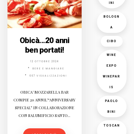
INI
BOLOGN
A
Obicà...20 anni
CIBO
ben portati!
WINE
12 OTTOBRE 2024
EXPO
BERE E MANGIARE
667 VISUALIZZAZIONI
WINEPAR
IS
OBICA’ MOZZARELLA BAR
COMPIE 20 ANNIL’“ANNIVERSARY
PAOLO
SPECIAL” IN COLLABORAZIONE
BINI
CON SALUMIFICIO SANTO...
TOSCAN