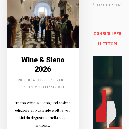
Via
Arno
BERE E MANGIARE
lfo
13a -
Fire
nze
CONSIGLI PER
Enoteca Online e al dettaglio
I LETTORI
Wine & Siena
2026
28 GENNAIO 2026
EVENTI
372 VISUALIZZAZIONI
Torna Wine & Siena, undicesima
edizione, 160 aziende e oltre 700
vini da degustare.Nella sede
musea...