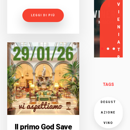
V
I
LEGGI DI PIÙ
E
N
I
A
T
R
O
V
A
TAGS
R
C
I
DEGUST
AZIONE
VINO
Il primo God Save