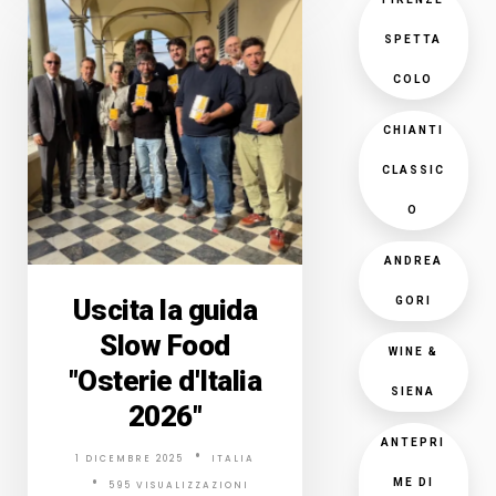
SPETTA
COLO
CHIANTI
CLASSIC
O
ANDREA
Uscita la guida
GORI
Slow Food
WINE &
"Osterie d'Italia
SIENA
2026"
ANTEPRI
1 DICEMBRE 2025
ITALIA
ME DI
595 VISUALIZZAZIONI