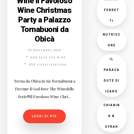
Wine il Favoloso
Wine Christmas
FERRET
Party a Palazzo
TI
Tornabuoni da
NUTRISC
Obicà
ORE
30 NOVEMBRE 2024
GOD SAVE THE WINE
IL
658 VISUALIZZAZIONI
PARACA
Torna da Obica in via Tornabuoni a
DUTE DI
Firenze il God Save The Winedelle
ICARO
feste!!!Il Favoloso Wine Chri...
CHIANIN
A &
LEGGI DI PIÙ
SYRAH