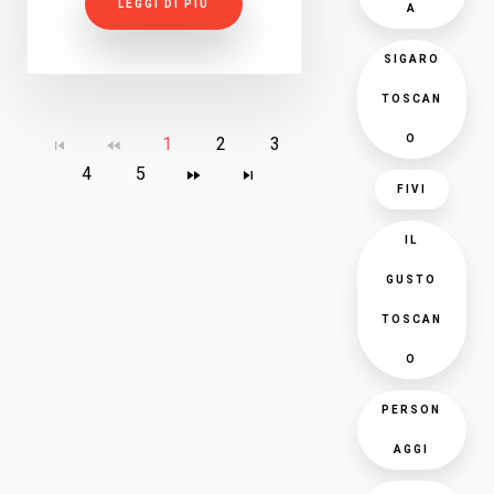
LEGGI DI PIÙ
A
SIGARO
TOSCAN
O
1
2
3
4
5
FIVI
IL
GUSTO
TOSCAN
O
PERSON
AGGI