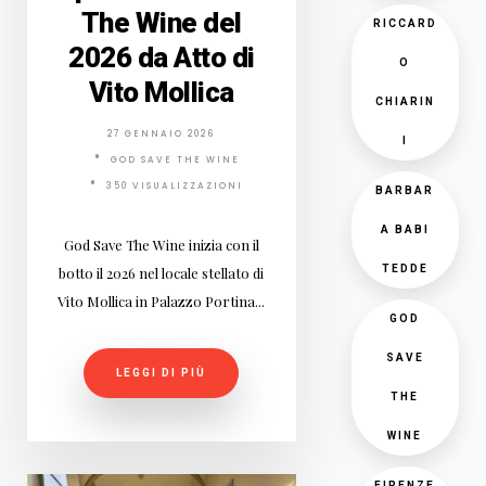
The Wine del
RICCARD
2026 da Atto di
O
Vito Mollica
CHIARIN
27 GENNAIO 2026
I
GOD SAVE THE WINE
350 VISUALIZZAZIONI
BARBAR
A BABI
God Save The Wine inizia con il
TEDDE
botto il 2026 nel locale stellato di
Vito Mollica in Palazzo Portina...
GOD
SAVE
LEGGI DI PIÙ
THE
WINE
FIRENZE