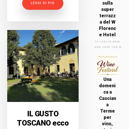
sulla
LEGGI DI PIÙ
super
terrazz
a del W
Florenc
e Hotel
12 LUGLIO 2026
GOD SAVE THE WINE
Una
domeni
ca a
Cascian
a
Terme
IL GUSTO
per
TOSCANO ecco
vino,