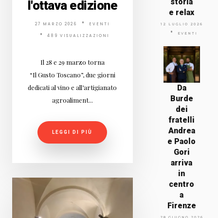
storia
l'ottava edizione
e relax
27 MARZO 2026
EVENTI
12 LUGLIO 2026
EVENTI
489 VISUALIZZAZIONI
Il 28 e 29 marzo torna
“Il Gusto Toscano”, due giorni
dedicati al vino e all’artigianato
Da
Burde
agroaliment...
dei
fratelli
Andrea
LEGGI DI PIÙ
e Paolo
Gori
arriva
in
centro
a
Firenze
28 GIUGNO 2026