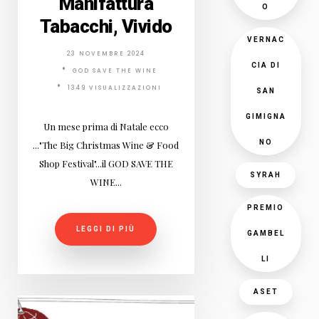
Manifattura
O
Tabacchi, Vivido
VERNAC
23 NOVEMBRE 2024
CIA DI
GOD SAVE THE WINE
1349 VISUALIZZAZIONI
SAN
GIMIGNA
Un mese prima di Natale ecco
NO
..."The Big Christmas Wine & Food
Shop Festival"...il GOD SAVE THE
SYRAH
WINE...
PREMIO
LEGGI DI PIÙ
GAMBEL
LI
ASET