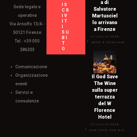
a di
IS
Sede legale e
Salvatore
CR
operativa
Martusciel
IV
IT
lo arrivano
Via Arnolfo 13/A -
I
a Firenze
SU
50121 Firenze
12 LUGLIO 2026
BI
Tel.: +39 055
T
BERE E MANGIARE
O
286203
Comunicazione
Organizzazione
Il God Save
The Wine
eventi
sulla super
Servizi e
terrazza
consulenze
del W
Florence
Hotel
12 LUGLIO 2026
GOD SAVE THE WINE