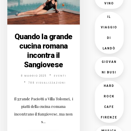
VINO
IL
VIAGGIO
Quando la grande
DI
cucina romana
LANDÒ
incontra il
Sangiovese
GIOVAN
NI BUSI
8 MAGGIO 2025
EVENTI
788 VISUALIZZAZIONI
HARD
ROCK
Il grande Paciotti a Villa Tolomei, i
piatti della cucina romana
CAFE
incontrano il Sangiovese, ma non
FIRENZE
s...
MUSICA