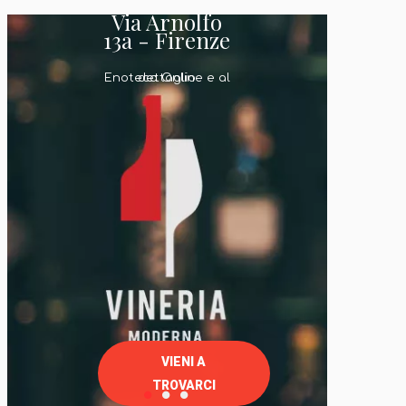
Via Arnolfo
13a - Firenze
Enoteca Online e al dettaglio
VIENI A
TROVARCI