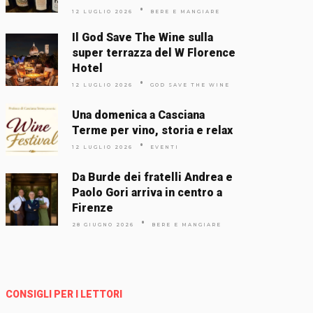
12 LUGLIO 2026
BERE E MANGIARE
Il God Save The Wine sulla
super terrazza del W Florence
Hotel
12 LUGLIO 2026
GOD SAVE THE WINE
Una domenica a Casciana
Terme per vino, storia e relax
12 LUGLIO 2026
EVENTI
Da Burde dei fratelli Andrea e
Paolo Gori arriva in centro a
Firenze
28 GIUGNO 2026
BERE E MANGIARE
CONSIGLI PER I LETTORI