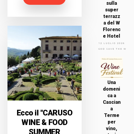
sulla
super
terrazz
a del W
Florenc
e Hotel
12 LUGLIO 2026
GOD SAVE THE WINE
Una
domeni
ca a
Cascian
a
Ecco il "CARUSO
Terme
WINE & FOOD
per
vino,
SUMMER