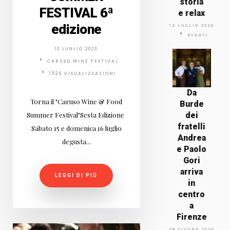
storia
FESTIVAL 6ª
e relax
edizione
12 LUGLIO 2026
EVENTI
12 LUGLIO 2023
CARUSO WINE FESTIVAL
1526 VISUALIZZAZIONI
Da
Torna il "Caruso Wine & Food
Burde
Summer Festival"Sesta Edizione
dei
fratelli
Sabato 15 e domenica 16 luglio
Andrea
degusta...
e Paolo
Gori
arriva
LEGGI DI PIÙ
in
centro
a
Firenze
28 GIUGNO 2026