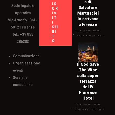
a di
IS
Sede legale e
Salvatore
CR
operativa
Martusciel
IV
IT
lo arrivano
Via Arnolfo 13/A -
I
a Firenze
SU
50121 Firenze
12 LUGLIO 2026
BI
Tel.: +39 055
T
BERE E MANGIARE
O
286203
Comunicazione
Organizzazione
Il God Save
The Wine
eventi
sulla super
Servizi e
terrazza
consulenze
del W
Florence
Hotel
12 LUGLIO 2026
GOD SAVE THE WINE