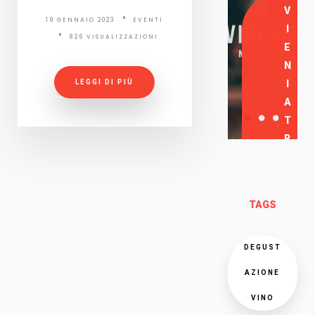
V
19 GENNAIO 2023
EVENTI
I
826 VISUALIZZAZIONI
E
N
LEGGI DI PIÙ
I
A
T
R
O
V
A
TAGS
R
C
I
DEGUST
AZIONE
VINO