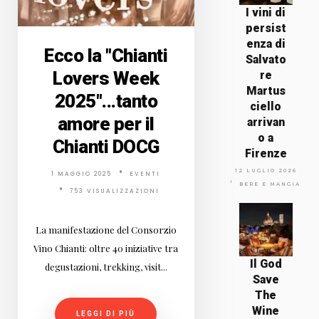
I vini di
persist
enza di
Ecco la "Chianti
Salvato
Lovers Week
re
Martus
2025"...tanto
ciello
amore per il
arrivan
o a
Chianti DOCG
Firenze
12 LUGLIO 2026
1 MAGGIO 2025
EVENTI
BERE E MANGIARE
753 VISUALIZZAZIONI
La manifestazione del Consorzio
Vino Chianti: oltre 40 iniziative tra
Il God
degustazioni, trekking, visit...
Save
The
Wine
LEGGI DI PIÙ