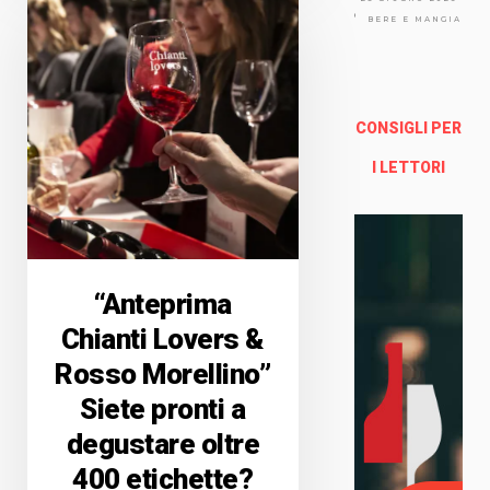
Via
Arno
BERE E MANGIARE
lfo
13a -
Fire
nze
CONSIGLI PER
Enoteca Online e al dettaglio
I LETTORI
“Anteprima
Chianti Lovers &
Rosso Morellino”
Siete pronti a
degustare oltre
400 etichette?