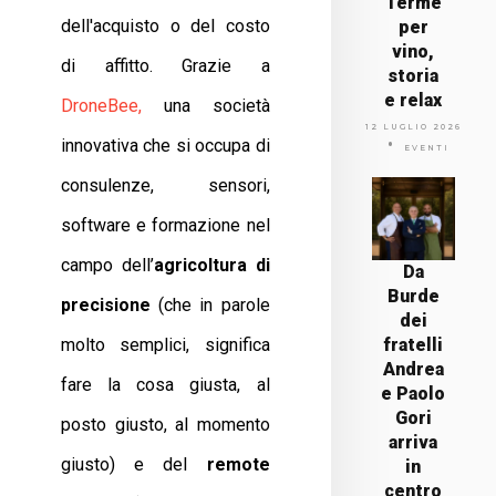
Terme
dell'acquisto o del costo
per
vino,
di affitto. Grazie a
storia
e relax
DroneBee,
una società
12 LUGLIO 2026
innovativa che si occupa di
EVENTI
consulenze, sensori,
software e formazione nel
campo dell’
agricoltura di
Da
Burde
precisione
(che in parole
dei
molto semplici, significa
fratelli
Andrea
fare la cosa giusta, al
e Paolo
Gori
posto giusto, al momento
arriva
giusto) e del
remote
in
centro