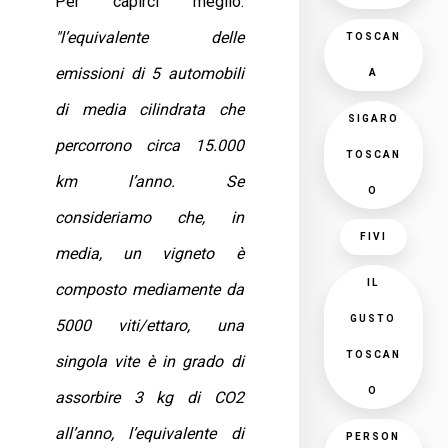
Per capirci meglio:
"l’equivalente delle
TOSCAN
emissioni di 5 automobili
A
di media cilindrata che
SIGARO
percorrono circa 15.000
TOSCAN
km l’anno. Se
O
consideriamo che, in
FIVI
media, un vigneto è
IL
composto mediamente da
GUSTO
5000 viti/ettaro, una
TOSCAN
singola vite è in grado di
O
assorbire 3 kg di CO2
all’anno, l’equivalente di
PERSON