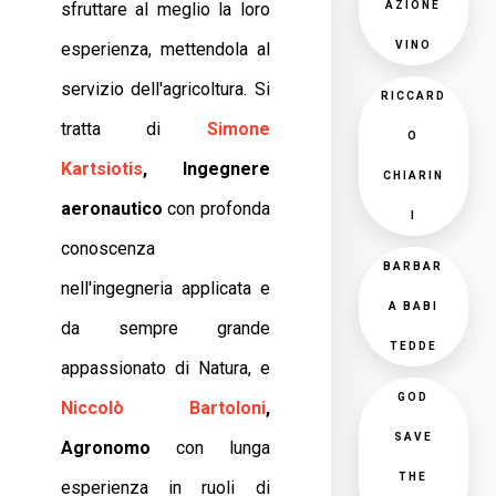
sfruttare al meglio la loro
AZIONE
esperienza, mettendola al
VINO
servizio dell'agricoltura. Si
RICCARD
tratta di
Simone
O
Kartsiotis
, Ingegnere
CHIARIN
aeronautico
con profonda
I
conoscenza
BARBAR
nell'ingegneria applicata e
A BABI
da sempre grande
TEDDE
appassionato di Natura, e
GOD
Niccolò Bartoloni
,
SAVE
Agronomo
con lunga
THE
esperienza in ruoli di