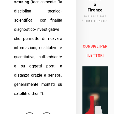
sensing
(tecnicamente, "la
a
Firenze
disciplina tecnico-
Via
28 GIUGNO 2026
scientifica con finalità
Arno
BERE E MANGIARE
lfo
diagnostico-investigative
13a -
Fire
che permette di ricavare
nze
CONSIGLI PER
informazioni, qualitative e
Enoteca Online e al dettaglio
I LETTORI
quantitative, sull'ambiente
e su oggetti posti a
distanza grazie a sensori,
generalmente montati su
satelliti o droni").