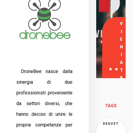
V
I
E
N
I
A
T
DroneBee nasce dalla
R
sinergia di due
O
professionisti proveniente
V
A
da settori diversi, che
TAGS
R
hanno deciso di unire le
C
I
proprie competenze per
DEGUST