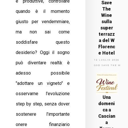
e produttive, controllare
Save
The
quando è il momento
Wine
giusto per vendemmiare,
sulla
super
ma non sai come
terrazz
a del W
soddisfare questo
Florenc
desiderio? Oggi il sogno
e Hotel
12 LUGLIO 2026
può diventare realtà: è
GOD SAVE THE WINE
adesso possibile
"adottare un vigneto" e
osservarne l'evoluzione
Una
domeni
step by step, senza dover
ca a
sostenere l'importante
Cascian
a
onere finanziario