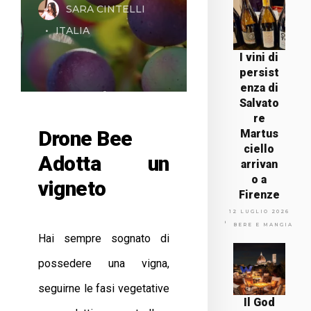
SARA CINTELLI
ITALIA
I vini di
persist
enza di
Salvato
re
Drone Bee
Martus
ciello
Adotta un
arrivan
o a
vigneto
Firenze
12 LUGLIO 2026
BERE E MANGIARE
Hai sempre sognato di
possedere una vigna,
seguirne le fasi vegetative
Il God