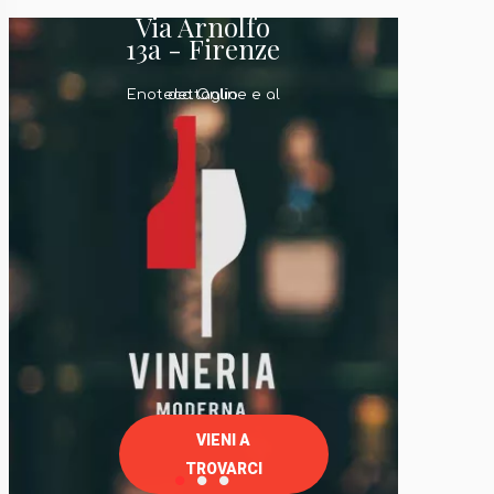
Via Arnolfo
13a - Firenze
Enoteca Online e al dettaglio
VIENI A
TROVARCI