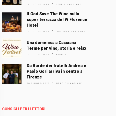
12 LUGLIO 2026
BERE E MANGIARE
Il God Save The Wine sulla
super terrazza del W Florence
Hotel
12 LUGLIO 2026
GOD SAVE THE WINE
Una domenica a Casciana
Terme per vino, storia e relax
12 LUGLIO 2026
EVENTI
Da Burde dei fratelli Andrea e
Paolo Gori arriva in centro a
Firenze
28 GIUGNO 2026
BERE E MANGIARE
CONSIGLI PER I LETTORI