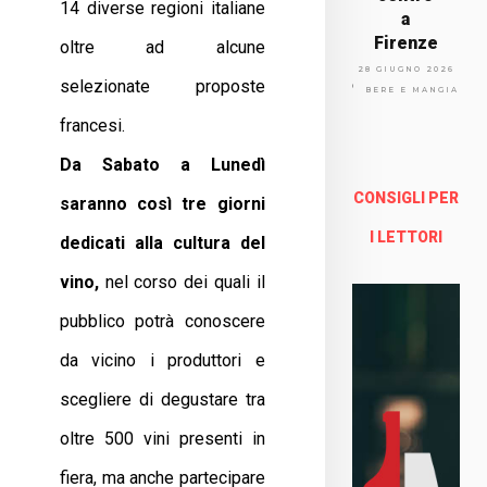
14 diverse regioni italiane
a
Firenze
oltre ad alcune
Via
28 GIUGNO 2026
selezionate proposte
Arno
BERE E MANGIARE
lfo
francesi.
13a -
Fire
Da Sabato a Lunedì
nze
CONSIGLI PER
saranno così tre giorni
Enoteca Online e al dettaglio
I LETTORI
dedicati alla cultura del
vino,
nel corso dei quali il
pubblico potrà conoscere
da vicino i produttori e
scegliere di degustare tra
oltre 500 vini presenti in
fiera, ma anche partecipare