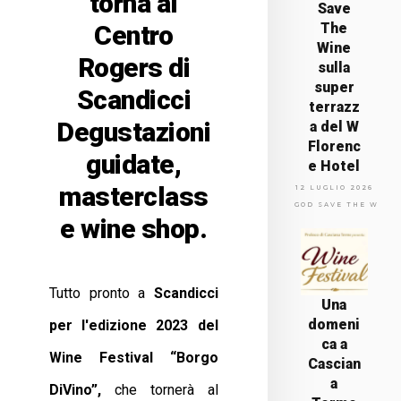
torna al
Save
Centro
The
Wine
Rogers di
sulla
super
Scandicci
terrazz
Degustazioni
a del W
Florenc
guidate,
e Hotel
masterclass
12 LUGLIO 2026
GOD SAVE THE WINE
e wine shop.
Tutto pronto a
Scandicci
Una
domeni
per l'edizione 2023 del
ca a
Wine Festival “Borgo
Cascian
a
DiVino”,
che tornerà al