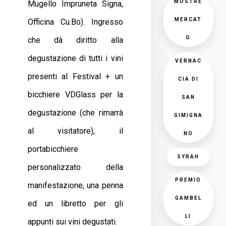
MOSTRE
Mugello Impruneta Signa,
MERCAT
Officina Cu.Bo). Ingresso
O
che dà diritto alla
degustazione di tutti i vini
VERNAC
presenti al Festival + un
CIA DI
bicchiere VDGlass per la
SAN
degustazione (che rimarrà
GIMIGNA
al visitatore), il
NO
portabicchiere
SYRAH
personalizzato della
PREMIO
manifestazione, una penna
GAMBEL
ed un libretto per gli
LI
appunti sui vini degustati.