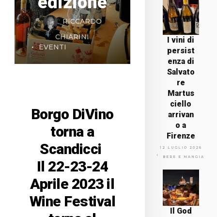
edizione
RICCARDO
CHIARINI
I vini di
EVENTI
persist
enza di
Salvato
re
Martus
ciello
Borgo DiVino
arrivan
o a
torna a
Firenze
Scandicci
12 LUGLIO 2026
BERE E MANGIARE
Il 22-23-24
Aprile 2023 il
Wine Festival
Il God