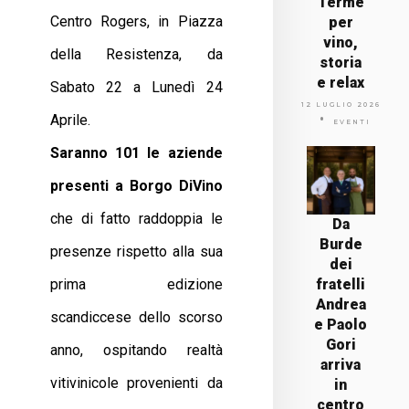
Terme
Centro Rogers, in Piazza
per
vino,
della Resistenza, da
storia
e relax
Sabato 22 a Lunedì 24
12 LUGLIO 2026
Aprile.
EVENTI
Saranno 101 le aziende
presenti a Borgo DiVino
che di fatto raddoppia le
Da
Burde
presenze rispetto alla sua
dei
prima edizione
fratelli
Andrea
scandiccese dello scorso
e Paolo
Gori
anno, ospitando realtà
arriva
vitivinicole provenienti da
in
centro