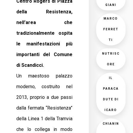
Centro Rogers di Piazza
GIANI
della Resistenza,
MARCO
nell’area che
FERRET
tradizionalmente ospita
TI
le manifestazioni più
importanti del
Comune
NUTRISC
di Scandicci.
ORE
Un maestoso palazzo
IL
moderno, costruito nel
PARACA
2013, proprio a due passi
DUTE DI
dalla fermata “Resistenza”
ICARO
della Linea 1 della Tramvia
CHIANIN
che lo collega in modo