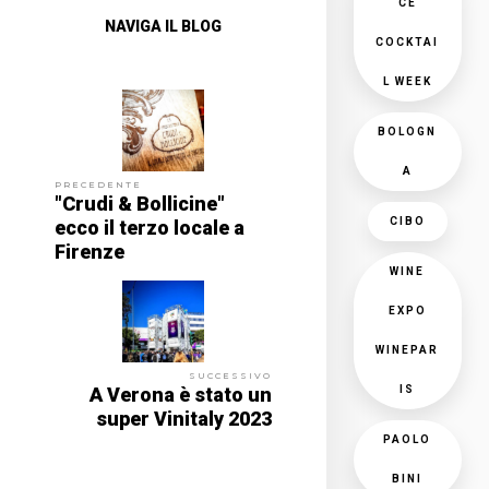
CE
NAVIGA IL BLOG
COCKTAI
L WEEK
BOLOGN
A
PRECEDENTE
"Crudi & Bollicine"
CIBO
ecco il terzo locale a
Firenze
WINE
EXPO
WINEPAR
SUCCESSIVO
IS
A Verona è stato un
super Vinitaly 2023
PAOLO
BINI