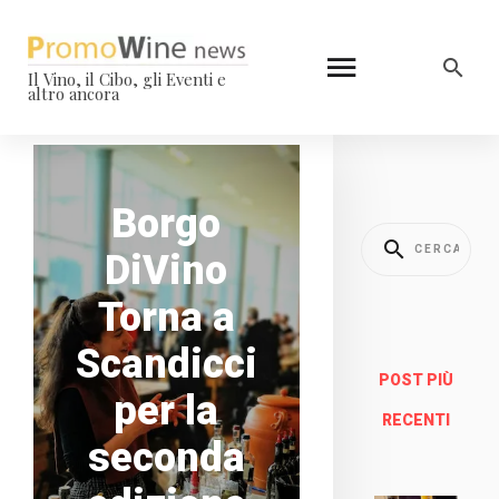
Il Vino, il Cibo, gli Eventi e
altro ancora
Borgo
DiVino
Torna a
Scandicci
POST PIÙ
per la
RECENTI
seconda