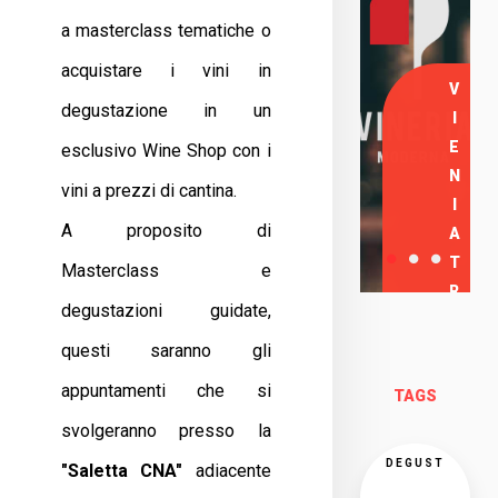
a masterclass tematiche o
acquistare i vini in
V
degustazione in un
I
E
esclusivo Wine Shop con i
N
vini a prezzi di cantina.
I
A proposito di
A
T
Masterclass e
R
degustazioni guidate,
O
questi saranno gli
V
A
appuntamenti che si
TAGS
R
svolgeranno presso la
C
I
DEGUST
"Saletta CNA"
adiacente