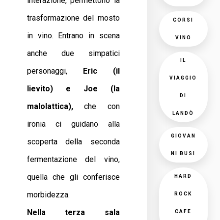
interazione, permettono la
trasformazione del mosto
CORSI
in vino. Entrano in scena
VINO
anche due simpatici
IL
personaggi,
Eric (il
VIAGGIO
lievito) e Joe (la
DI
malolattica),
che con
LANDÒ
ironia ci guidano alla
GIOVAN
scoperta della seconda
NI BUSI
fermentazione del vino,
quella che gli conferisce
HARD
morbidezza.
ROCK
Nella terza sala
CAFE