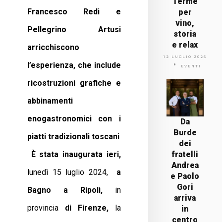
Terme
Francesco Redi e
per
vino,
Pellegrino Artusi
storia
e relax
arricchiscono
12 LUGLIO 2026
l’esperienza, che include
EVENTI
ricostruzioni grafiche e
abbinamenti
enogastronomici con i
Da
Burde
piatti tradizionali toscani
dei
È stata inaugurata ieri,
fratelli
Andrea
lunedì 15 luglio 2024,
a
e Paolo
Gori
Bagno a Ripoli,
in
arriva
provincia
di Firenze,
la
in
centro