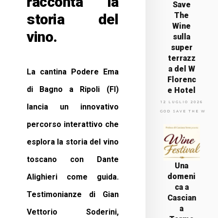
racconta la
Save
storia del
The
Wine
vino.
sulla
super
terrazz
a del W
La cantina Podere Ema
Florenc
di Bagno a Ripoli (FI)
e Hotel
12 LUGLIO 2026
lancia un innovativo
GOD SAVE THE WINE
percorso interattivo che
esplora la storia del vino
toscano con Dante
Una
domeni
Alighieri come guida.
ca a
Testimonianze di Gian
Cascian
a
Vettorio Soderini,