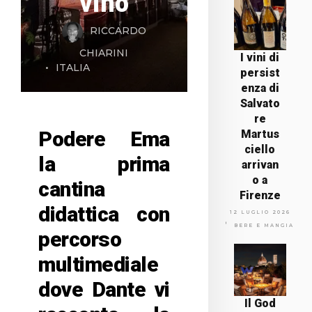
vino
RICCARDO
CHIARINI
I vini di
ITALIA
persist
enza di
Salvato
re
Podere Ema
Martus
ciello
la prima
arrivan
o a
cantina
Firenze
didattica con
12 LUGLIO 2026
BERE E MANGIARE
percorso
multimediale
dove Dante vi
Il God