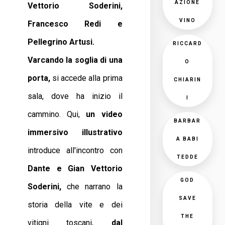
AZIONE
Vettorio Soderini,
VINO
Francesco Redi e
Pellegrino Artusi.
RICCARD
Varcando la soglia di una
O
porta,
si accede alla prima
CHIARIN
sala, dove ha inizio il
I
cammino. Qui,
un video
BARBAR
immersivo illustrativo
A BABI
introduce all'incontro con
TEDDE
Dante e Gian
Vettorio
GOD
Soderini,
che narrano la
SAVE
storia della vite e dei
THE
vitigni toscani,
dal