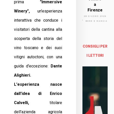
prima
"Immersive
a
Firenze
Winery",
un'esperienza
Via
28 GIUGNO 2026
interattiva che conduce i
Arno
BERE E MANGIARE
lfo
visitatori della cantina alla
13a -
Fire
scoperta della storia del
nze
CONSIGLI PER
vino toscano e dei suoi
Enoteca Online e al dettaglio
I LETTORI
vitigni autoctoni, con una
guida d'eccezione:
Dante
Alighieri.
L'esperienza nasce
dall'idea di Enrico
Calvelli,
titolare
dell'azienda agricola