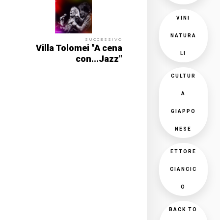
VINI
NATURA
SUCCESSIVO
Villa Tolomei "A cena
LI
con...Jazz"
CULTUR
A
GIAPPO
NESE
ETTORE
CIANCIC
O
BACK TO