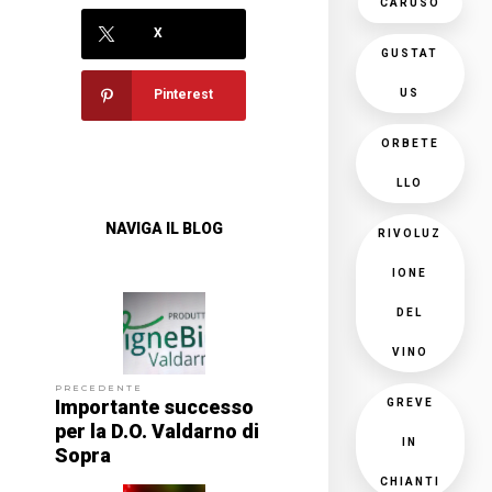
CARUSO
X
GUSTAT
US
Pinterest
ORBETE
LLO
NAVIGA IL BLOG
RIVOLUZ
IONE
DEL
VINO
PRECEDENTE
Importante successo
GREVE
per la D.O. Valdarno di
IN
Sopra
CHIANTI