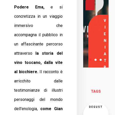
Podere Ema,
e si
concretizza in un viaggio
V
immersivo che
I
E
accompagna il pubblico in
N
un affascinante percorso
I
attraverso
la storia del
A
T
vino toscano, dalla vite
R
al bicchiere.
Il racconto è
O
arricchito dalle
V
A
testimonianze di illustri
TAGS
R
personaggi del mondo
C
I
DEGUST
dell'enologia,
come Gian