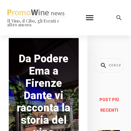
Il Vino, il Cibo, gli Eventi e
altro ancora
Da Podere
Ema a
Firenze
Dante vi
POST PIÙ
racconta la
RECENTI
storia del