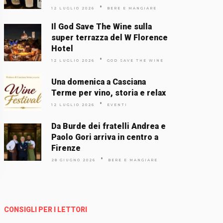
12 LUGLIO 2026
BERE E MANGIARE
Il God Save The Wine sulla
super terrazza del W Florence
Hotel
12 LUGLIO 2026
GOD SAVE THE WINE
Una domenica a Casciana
Terme per vino, storia e relax
12 LUGLIO 2026
EVENTI
Da Burde dei fratelli Andrea e
Paolo Gori arriva in centro a
Firenze
28 GIUGNO 2026
BERE E MANGIARE
CONSIGLI PER I LETTORI