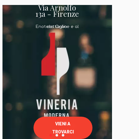
Via Arnolfo
13a - Firenze
Enoteca Online e al dettaglio
VIENI A
TROVARCI