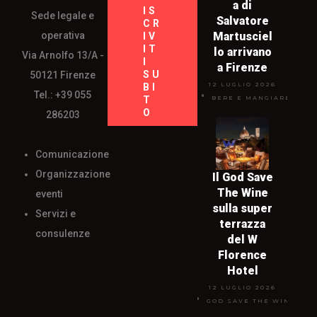
a di
IS
Sede legale e
Salvatore
CR
operativa
Martusciel
IV
IT
lo arrivano
Via Arnolfo 13/A -
I
a Firenze
SU
50121 Firenze
12 LUGLIO 2026
BI
Tel.: +39 055
T
BERE E MANGIARE
O
286203
Comunicazione
Organizzazione
Il God Save
The Wine
eventi
sulla super
Servizi e
terrazza
consulenze
del W
Florence
Hotel
12 LUGLIO 2026
GOD SAVE THE WINE