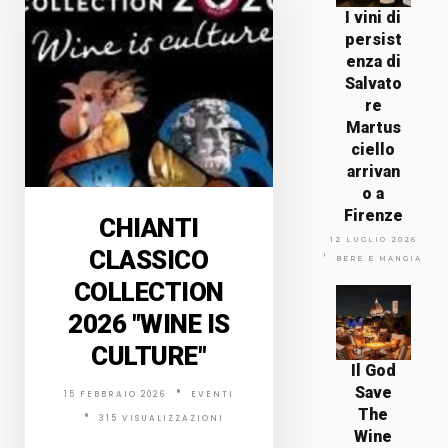
I vini di
persist
enza di
Salvato
re
Martus
ciello
arrivan
o a
Firenze
CHIANTI
12 LUGLIO 2026
CLASSICO
BERE E MANGIARE
COLLECTION
2026 "WINE IS
CULTURE"
Il God
Save
15 FEBBRAIO 2026
EVENTI
The
315 VISUALIZZAZIONI
Wine