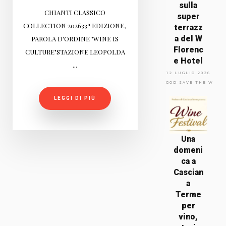
sulla
CHIANTI CLASSICO
super
COLLECTION 202633ª EDIZIONE,
terrazz
a del W
PAROLA D'ORDINE "WINE IS
Florenc
CULTURE"STAZIONE LEOPOLDA
e Hotel
...
12 LUGLIO 2026
GOD SAVE THE WINE
LEGGI DI PIÙ
Una
domeni
ca a
Cascian
a
Terme
per
vino,