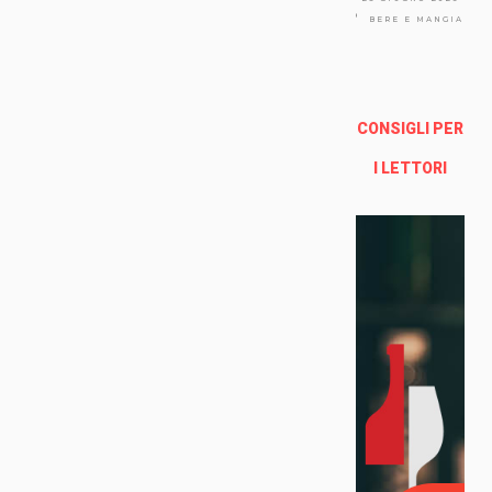
Via
Arno
BERE E MANGIARE
lfo
13a -
Fire
nze
CONSIGLI PER
Enoteca Online e al dettaglio
I LETTORI