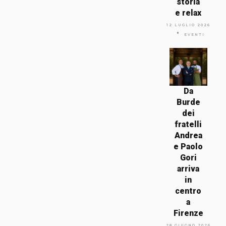
storia
e relax
12 LUGLIO 2026
EVENTI
Da
Burde
dei
fratelli
Andrea
e Paolo
Gori
arriva
in
centro
a
Firenze
28 GIUGNO 2026