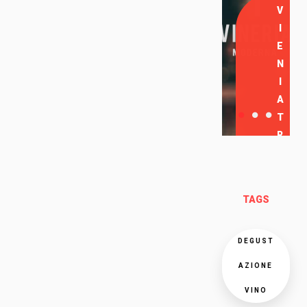
V
I
E
N
I
A
T
R
O
V
A
TAGS
R
C
I
DEGUST
AZIONE
VINO