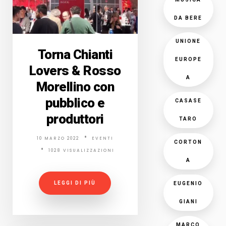
DA BERE
UNIONE
Torna Chianti
EUROPE
Lovers & Rosso
A
Morellino con
pubblico e
CASASE
produttori
TARO
10 MARZO 2022
EVENTI
CORTON
1028 VISUALIZZAZIONI
A
LEGGI DI PIÙ
EUGENIO
GIANI
MARCO