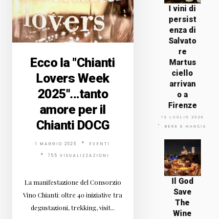
I vini di
persist
enza di
Salvato
re
Ecco la "Chianti
Martus
ciello
Lovers Week
arrivan
2025"...tanto
o a
Firenze
amore per il
12 LUGLIO 2026
Chianti DOCG
BERE E MANGIARE
1 MAGGIO 2025
EVENTI
755 VISUALIZZAZIONI
Il God
La manifestazione del Consorzio
Save
Vino Chianti: oltre 40 iniziative tra
The
degustazioni, trekking, visit...
Wine