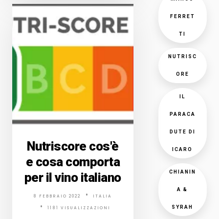
FERRET
TI
NUTRISC
ORE
IL
PARACA
DUTE DI
Nutriscore cos'è
ICARO
e cosa comporta
CHIANIN
per il vino italiano
A &
8 FEBBRAIO 2022
ITALIA
SYRAH
1181 VISUALIZZAZIONI