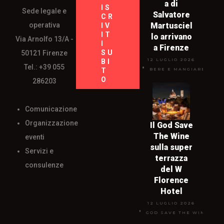
a di
IS
Sede legale e
Salvatore
CR
operativa
Martusciel
IV
IT
lo arrivano
Via Arnolfo 13/A -
I
a Firenze
SU
50121 Firenze
12 LUGLIO 2026
BI
Tel.: +39 055
T
BERE E MANGIARE
O
286203
Comunicazione
Organizzazione
Il God Save
The Wine
eventi
sulla super
Servizi e
terrazza
consulenze
del W
Florence
Hotel
12 LUGLIO 2026
GOD SAVE THE WINE