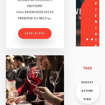
V
PROVIENE
I
DALL’ESTEROEXPLOIT DI
E
PRESENZE DA USA (+4...
N
I
LEGGI DI PIÙ
A
T
R
O
V
A
TAGS
R
C
I
DEGUST
AZIONE
VINO