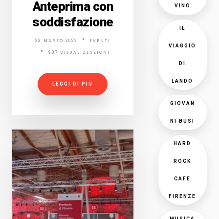
Anteprima con
VINO
soddisfazione
IL
23 MARZO 2022
EVENTI
VIAGGIO
987 VISUALIZZAZIONI
DI
LANDÒ
LEGGI DI PIÙ
GIOVAN
NI BUSI
HARD
ROCK
CAFE
FIRENZE
MUSICA