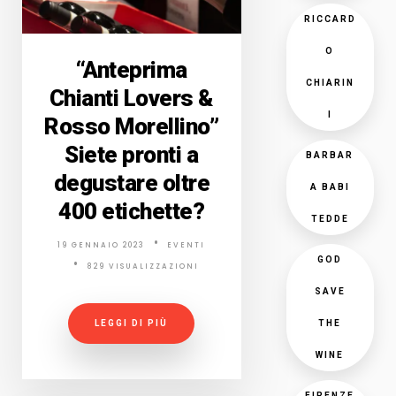
RICCARD
O
“Anteprima
CHIARIN
Chianti Lovers &
I
Rosso Morellino”
Siete pronti a
BARBAR
degustare oltre
A BABI
400 etichette?
TEDDE
19 GENNAIO 2023
EVENTI
GOD
829 VISUALIZZAZIONI
SAVE
LEGGI DI PIÙ
THE
WINE
FIRENZE