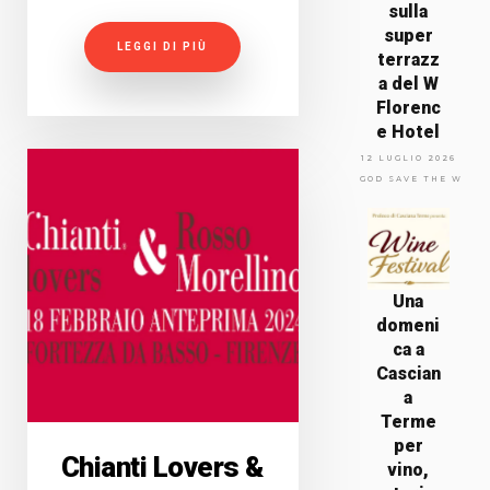
sulla
super
LEGGI DI PIÙ
terrazz
a del W
Florenc
e Hotel
12 LUGLIO 2026
GOD SAVE THE WINE
Una
domeni
ca a
Cascian
a
Terme
per
Chianti Lovers &
vino,