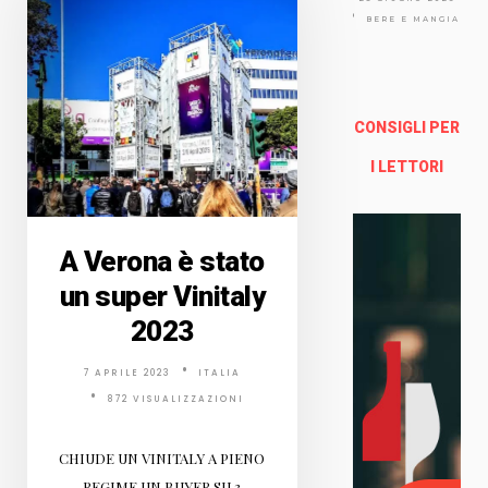
Via
Arno
BERE E MANGIARE
lfo
13a -
Fire
nze
CONSIGLI PER
Enoteca Online e al dettaglio
I LETTORI
A Verona è stato
un super Vinitaly
2023
7 APRILE 2023
ITALIA
872 VISUALIZZAZIONI
CHIUDE UN VINITALY A PIENO
REGIME.UN BUYER SU 3