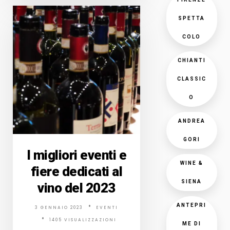
SPETTA
COLO
CHIANTI
CLASSIC
O
ANDREA
GORI
I migliori eventi e
WINE &
fiere dedicati al
SIENA
vino del 2023
ANTEPRI
3 GENNAIO 2023
EVENTI
1405 VISUALIZZAZIONI
ME DI