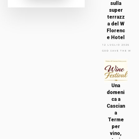
sulla
super
terrazz
a del W
Florenc
e Hotel
12 LUGLIO 2026
GOD SAVE THE WINE
Una
domeni
ca a
Cascian
a
Terme
per
vino,