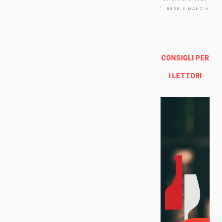
Via
Arno
BERE E MANGIARE
lfo
13a -
Fire
nze
CONSIGLI PER
Enoteca Online e al dettaglio
I LETTORI