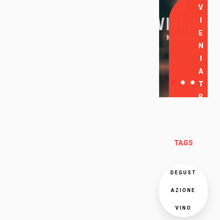
V
I
E
N
I
A
T
R
O
V
A
TAGS
R
C
I
DEGUST
AZIONE
VINO