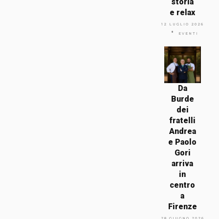
storia
e relax
12 LUGLIO 2026
EVENTI
Da
Burde
dei
fratelli
Andrea
e Paolo
Gori
arriva
in
centro
a
Firenze
28 GIUGNO 2026