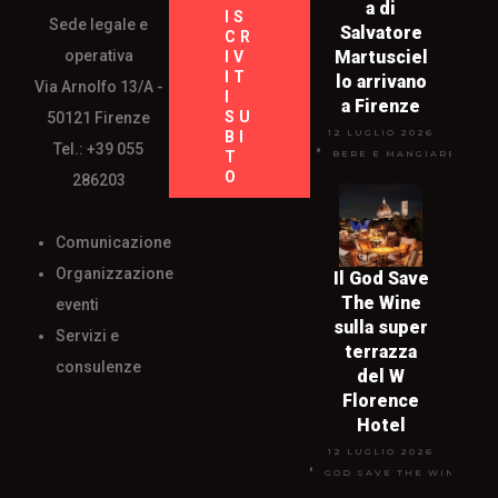
a di
IS
Sede legale e
Salvatore
CR
operativa
Martusciel
IV
IT
lo arrivano
Via Arnolfo 13/A -
I
a Firenze
SU
50121 Firenze
12 LUGLIO 2026
BI
Tel.: +39 055
T
BERE E MANGIARE
O
286203
Comunicazione
Organizzazione
Il God Save
The Wine
eventi
sulla super
Servizi e
terrazza
consulenze
del W
Florence
Hotel
12 LUGLIO 2026
GOD SAVE THE WINE