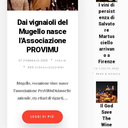
I vini di
persist
enza di
Dai vignaioli del
Salvato
Mugello nasce
re
Martus
l'Associazione
ciello
PROVIMU
arrivan
o a
Firenze
27 FEBBRAIO 2025
ITALIA
685 VISUALIZZAZIONI
12 LUGLIO 2026
BERE E MANGIARE
Mugello, vocazione vino: nasce
l’associazione ProViMuDiciassette
aziende, 151 ettari di vigneti, ...
Il God
Save
LEGGI DI PIÙ
The
Wine