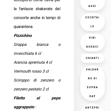
AGGI
le fantasie shakerate del
consorte anche in tempi di
COCKTAI
quarantena.
LS
Pizzichino
VINI
Grappa bianca o
AUDACI
invecchiata 6 cl
CHIANTI
Arancia spremuta 4 cl
VALDAR
Vermouth rosso 3 cl
NO DI
Sciroppo di zenzero o
SOPRA
zenzero pestato 2 cl
DAY
Filetto al pepe
aggrappato
:
ANTEPRI