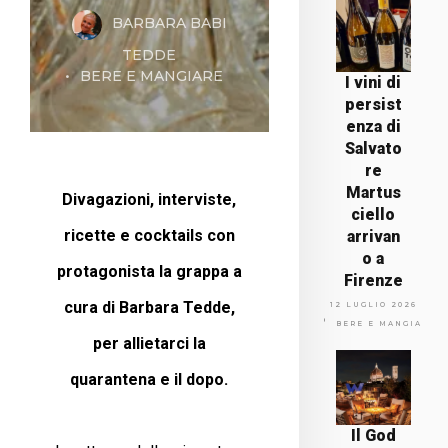
BARBARA BABI
TEDDE
BERE E MANGIARE
I vini di
persist
enza di
Salvato
re
Martus
Divagazioni, interviste,
ciello
ricette e cocktails con
arrivan
o a
protagonista la grappa a
Firenze
cura di Barbara Tedde,
12 LUGLIO 2026
BERE E MANGIARE
per allietarci la
quarantena e il dopo.
Il God