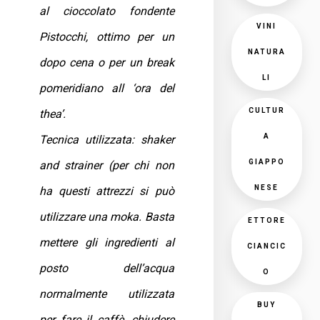
al cioccolato fondente
VINI
Pistocchi, ottimo per un
NATURA
dopo cena o per un break
LI
pomeridiano all ‘ora del
CULTUR
thea’.
A
Tecnica utilizzata: shaker
GIAPPO
and strainer (per chi non
NESE
ha questi attrezzi si può
utilizzare una moka. Basta
ETTORE
mettere gli ingredienti al
CIANCIC
posto dell’acqua
O
normalmente utilizzata
BUY
per fare il caffè, chiudere