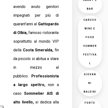
HARRY'S
avendo avuto genitori
BAR
impegnati per più di
CARUSO
quarant’anni al
Gattopardo
WINE E
di Olbia,
famoso ristorante
FOOD
soprattutto al mondo VIP
SUMMER
della
Costa Smeralda,
fin
FESTIVA
da piccolo si abitua a stare
L
in mezzo al
GIOVAN
pubblico.
Professionista
NI
a largo spettro,
non a
BALDINI
caso
Sommelier AIS di
alto livello,
si dedica alla
FORTE