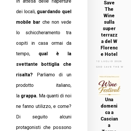
In attesa delle riaperture
Save
The
dei locali,
guardando quel
Wine
mobile bar
che non vede
sulla
super
lo schiccheramento tra
terrazz
a del W
ospiti in casa ormai da
Florenc
tempo,
qual è la
e Hotel
12 LUGLIO 2026
svettante bottiglia che
GOD SAVE THE WINE
risalta?
Parliamo di un
prodotto italiano,
la
grappa.
Ma quanti di noi
Una
domeni
ne fanno utilizzo, e come?
ca a
Di seguito alcuni
Cascian
a
protagonisti che possono