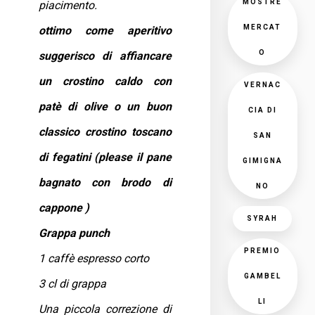
MOSTRE
piacimento.
MERCAT
ottimo come aperitivo
O
suggerisco di affiancare
un crostino caldo con
VERNAC
patè di olive o un buon
CIA DI
classico crostino toscano
SAN
di fegatini (please il pane
GIMIGNA
bagnato con brodo di
NO
cappone )
SYRAH
Grappa punch
PREMIO
1 caffè espresso corto
GAMBEL
3 cl di grappa
LI
Una piccola correzione di