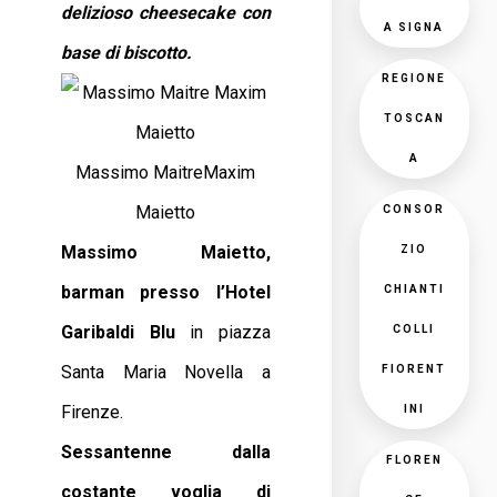
delizioso cheesecake con
A SIGNA
base di biscotto.
REGIONE
TOSCAN
A
Massimo MaitreMaxim
Maietto
CONSOR
Massimo Maietto,
ZIO
barman presso l’Hotel
CHIANTI
Garibaldi Blu
in piazza
COLLI
Santa Maria Novella a
FIORENT
Firenze.
INI
Sessantenne dalla
FLOREN
costante voglia di