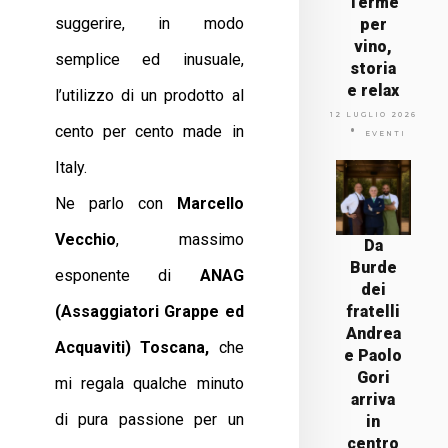
Terme
suggerire, in modo
per
vino,
semplice ed inusuale,
storia
e relax
l’utilizzo di un prodotto al
12 LUGLIO 2026
cento per cento made in
EVENTI
Italy.
Ne parlo con
Marcello
Vecchio
, massimo
Da
Burde
esponente di
ANAG
dei
(Assaggiatori Grappe ed
fratelli
Andrea
Acquaviti) Toscana,
che
e Paolo
Gori
mi regala qualche minuto
arriva
di pura passione per un
in
centro