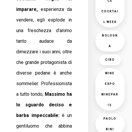
CE
imparare,
esperienza da
COCKTAI
vendere, egli esplode in
L WEEK
una freschezza d’animo
BOLOGN
tanto audace da
A
dimezzare i suoi anni; oltre
CIBO
che grande protagonista di
diverse pedane è anche
WINE
sommelier. Professionista
EXPO
a tutto tondo,
Massimo ha
WINEPAR
lo sguardo deciso e
IS
barba impeccabile:
è un
PAOLO
gentiluomo che abbina
BINI