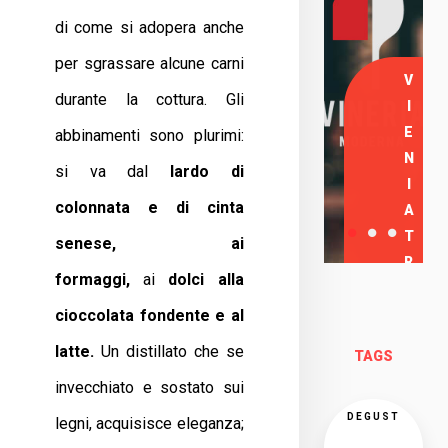
di come si adopera anche
per sgrassare alcune carni
V
durante la cottura. Gli
I
E
abbinamenti sono plurimi:
N
si va dal
lardo di
I
colonnata e di cinta
A
T
senese, ai
R
formaggi,
ai
dolci alla
O
cioccolata fondente e al
V
A
latte.
Un distillato che se
TAGS
R
invecchiato e sostato sui
C
I
DEGUST
legni, acquisisce eleganza;