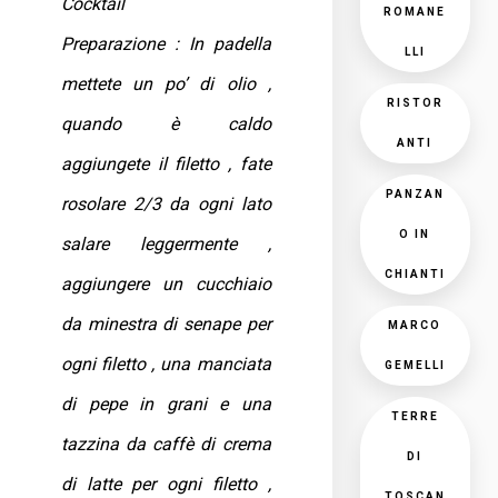
Cocktail
ROMANE
Preparazione : In padella
LLI
mettete un po’ di olio ,
RISTOR
quando è caldo
ANTI
aggiungete il filetto , fate
PANZAN
rosolare 2/3 da ogni lato
O IN
salare leggermente ,
CHIANTI
aggiungere un cucchiaio
da minestra di senape per
MARCO
ogni filetto , una manciata
GEMELLI
di pepe in grani e una
TERRE
tazzina da caffè di crema
DI
di latte per ogni filetto ,
TOSCAN