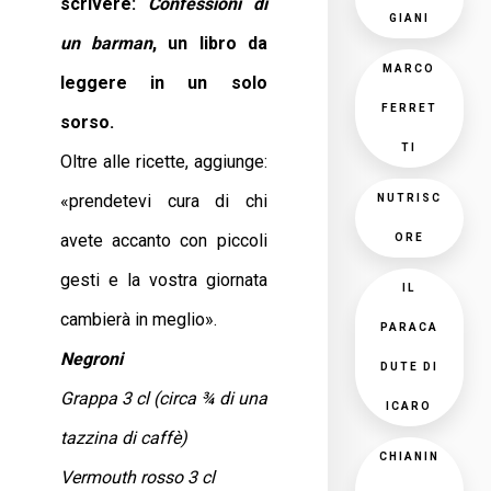
scrivere:
Confessioni di
GIANI
un barman
, un libro da
MARCO
leggere in un solo
FERRET
sorso.
TI
Oltre alle ricette, aggiunge:
«prendetevi cura di chi
NUTRISC
avete accanto con piccoli
ORE
gesti e la vostra giornata
IL
cambierà in meglio».
PARACA
Negroni
DUTE DI
Grappa 3 cl (circa ¾ di una
ICARO
tazzina di caffè)
CHIANIN
Vermouth rosso 3 cl