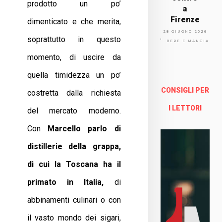
prodotto un po’
a
Firenze
dimenticato e che merita,
Via
28 GIUGNO 2026
soprattutto in questo
Arno
BERE E MANGIARE
lfo
momento, di uscire da
13a -
Fire
quella timidezza un po’
nze
CONSIGLI PER
costretta dalla richiesta
Enoteca Online e al dettaglio
I LETTORI
del mercato moderno.
Con
Marcello parlo di
distillerie della grappa,
di cui la Toscana ha il
primato in Italia,
di
abbinamenti culinari o con
il vasto mondo dei sigari,