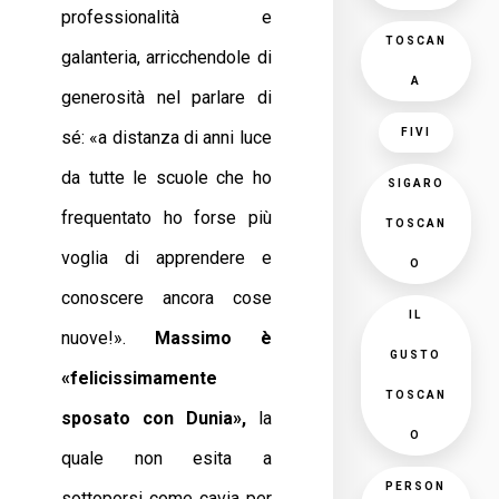
professionalità e
TOSCAN
galanteria, arricchendole di
A
generosità nel parlare di
FIVI
sé: «a distanza di anni luce
da tutte le scuole che ho
SIGARO
frequentato ho forse più
TOSCAN
voglia di apprendere e
O
conoscere ancora cose
IL
nuove!».
Massimo è
GUSTO
«felicissimamente
TOSCAN
sposato con Dunia»,
la
O
quale non esita a
PERSON
sottoporsi come cavia per