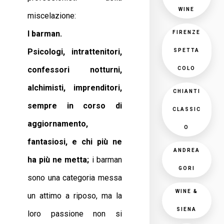
WINE
miscelazione:
I barman.
FIRENZE
Psicologi, intrattenitori,
SPETTA
confessori notturni,
COLO
alchimisti, imprenditori,
CHIANTI
sempre in corso di
CLASSIC
aggiornamento,
O
fantasiosi, e chi più ne
ANDREA
ha più ne metta;
i barman
GORI
sono una categoria messa
WINE &
un attimo a riposo, ma la
SIENA
loro passione non si