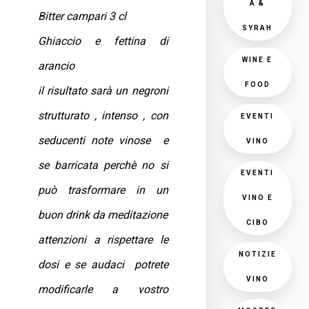
A &
Bitter campari 3 cl
SYRAH
Ghiaccio e fettina di
WINE E
arancio
FOOD
il risultato sarà un negroni
strutturato , intenso , con
EVENTI
seducenti note vinose e
VINO
se barricata perchè no si
EVENTI
può trasformare in un
VINO E
buon drink da meditazione
CIBO
attenzioni a rispettare le
NOTIZIE
dosi e se audaci potrete
VINO
modificarle a vostro