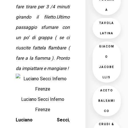
fare tirare per 3 /4 minuti
A
girando il filetto.Ultimo
TAVOLA
passaggio sfumare con
LATINA
un po’ di grappa ( se ci
GIACOM
riuscite fattela flambare (
O
fare a la fiamma ). Pronto
JACOBE
da impiattare e mangiare !
LLIS
ACETO
Luciano Secci Inferno
BALSAMI
Firenze
CO
Luciano Secci
,
CRUDI &