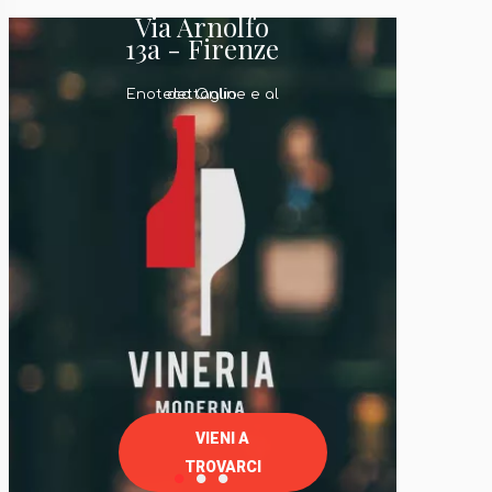
Via Arnolfo
13a - Firenze
Enoteca Online e al dettaglio
VIENI A
TROVARCI