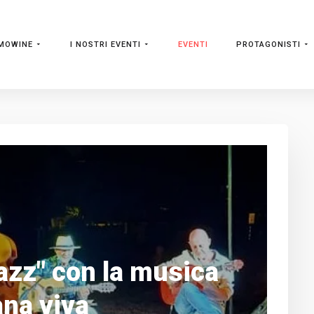
MOWINE
I NOSTRI EVENTI
EVENTI
PROTAGONISTI
azz" con la musica
na viva