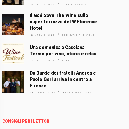
12 LUGLIO 2026
BERE E MANGIARE
Il God Save The Wine sulla
super terrazza del W Florence
Hotel
12 LUGLIO 2026
GOD SAVE THE WINE
Una domenica a Casciana
Terme per vino, storia e relax
12 LUGLIO 2026
EVENTI
Da Burde dei fratelli Andrea e
Paolo Gori arriva in centro a
Firenze
28 GIUGNO 2026
BERE E MANGIARE
CONSIGLI PER I LETTORI