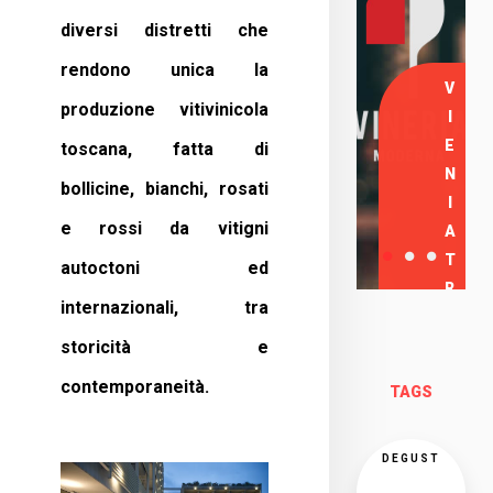
diversi distretti che
rendono unica la
V
produzione vitivinicola
I
E
toscana, fatta di
N
bollicine, bianchi, rosati
I
e rossi da vitigni
A
T
autoctoni ed
R
internazionali, tra
O
storicità e
V
A
contemporaneità.
TAGS
R
C
I
DEGUST