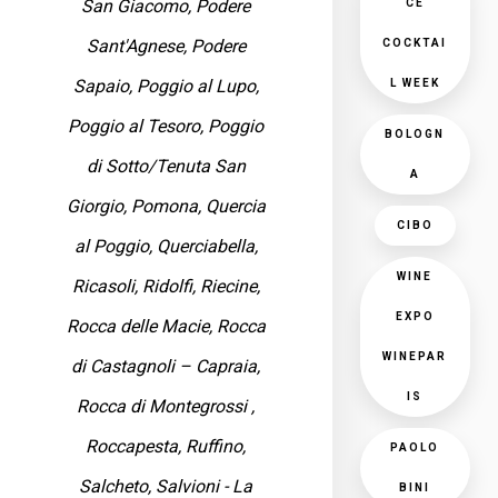
San Giacomo, Podere
CE
Sant'Agnese, Podere
COCKTAI
Sapaio, Poggio al Lupo,
L WEEK
Poggio al Tesoro, Poggio
BOLOGN
di Sotto/Tenuta San
A
Giorgio, Pomona, Quercia
CIBO
al Poggio, Querciabella,
WINE
Ricasoli, Ridolfi, Riecine,
EXPO
Rocca delle Macie, Rocca
WINEPAR
di Castagnoli – Capraia,
IS
Rocca di Montegrossi ,
Roccapesta, Ruffino,
PAOLO
Salcheto, Salvioni - La
BINI