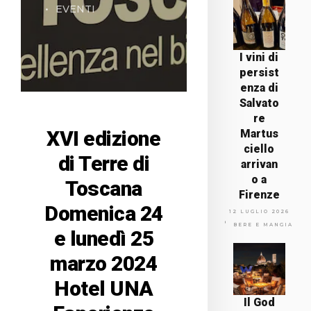
EVENTI
I vini di
persist
enza di
Salvato
re
XVI edizione
Martus
ciello
di Terre di
arrivan
o a
Toscana
Firenze
Domenica 24
12 LUGLIO 2026
BERE E MANGIARE
e lunedì 25
marzo 2024
Hotel UNA
Il God