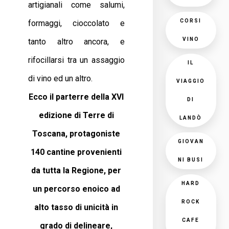
artigianali come salumi,
CORSI
formaggi, cioccolato e
VINO
tanto altro ancora, e
rifocillarsi tra un assaggio
IL
di vino ed un altro.
VIAGGIO
Ecco il parterre della XVI
DI
edizione di Terre di
LANDÒ
Toscana, protagoniste
GIOVAN
140 cantine provenienti
NI BUSI
da tutta la Regione, per
HARD
un percorso enoico ad
ROCK
alto tasso di unicità in
CAFE
grado di delineare,