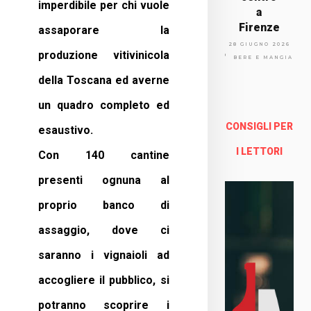
imperdibile per chi vuole
a
Firenze
assaporare la
Via
28 GIUGNO 2026
produzione vitivinicola
Arno
BERE E MANGIARE
lfo
della Toscana ed averne
13a -
Fire
un quadro completo ed
nze
CONSIGLI PER
esaustivo.
Enoteca Online e al dettaglio
I LETTORI
Con 140 cantine
presenti ognuna al
proprio banco di
assaggio, dove ci
saranno i vignaioli ad
accogliere il pubblico, si
potranno scoprire i