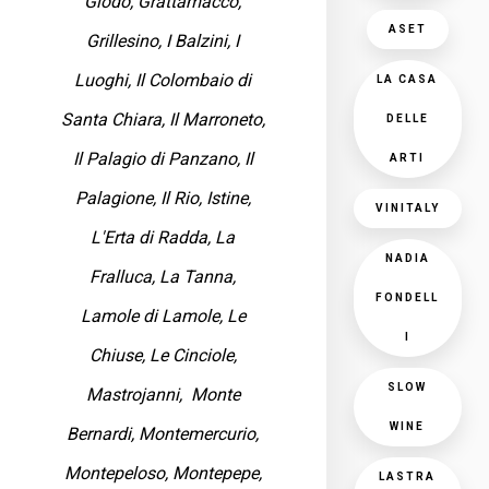
Giodo, Grattamacco,
ASET
Grillesino, I Balzini, I
Luoghi, Il Colombaio di
LA CASA
Santa Chiara, Il Marroneto,
DELLE
Il Palagio di Panzano, Il
ARTI
Palagione, Il Rio, Istine,
VINITALY
L'Erta di Radda, La
NADIA
Fralluca, La Tanna,
FONDELL
Lamole di Lamole, Le
I
Chiuse, Le Cinciole,
SLOW
Mastrojanni, Monte
WINE
Bernardi, Montemercurio,
Montepeloso, Montepepe,
LASTRA