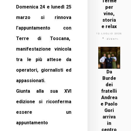
Terme
Domenica 24 e lunedì 25
per
vino,
marzo si rinnova
storia
e relax
l'appuntamento con
12 LUGLIO 2026
Terre di Toscana,
EVENTI
manifestazione vinicola
tra le più attese da
operatori, giornalisti ed
Da
Burde
appassionati.
dei
Giunta alla sua XVI
fratelli
Andrea
edizione si riconferma
e Paolo
Gori
essere un
arriva
appuntamento
in
centro