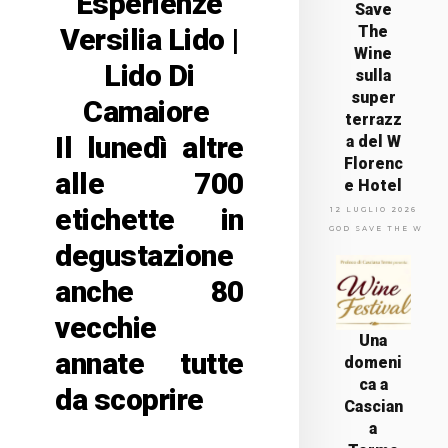
Esperienze
Save
Versilia Lido |
The
Wine
Lido Di
sulla
super
Camaiore
terrazz
Il lunedì altre
a del W
Florenc
alle 700
e Hotel
etichette in
12 LUGLIO 2026
GOD SAVE THE WINE
degustazione
anche 80
vecchie
Una
annate tutte
domeni
ca a
da scoprire
Cascian
a