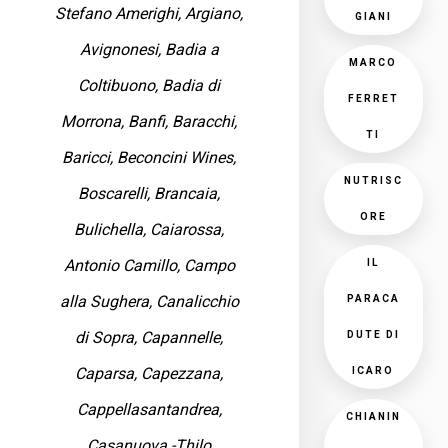
Stefano Amerighi, Argiano,
GIANI
Avignonesi, Badia a
MARCO
Coltibuono, Badia di
FERRET
Morrona, Banfi, Baracchi,
TI
Baricci, Beconcini Wines,
NUTRISC
Boscarelli, Brancaia,
ORE
Bulichella, Caiarossa,
Antonio Camillo, Campo
IL
alla Sughera, Canalicchio
PARACA
di Sopra, Capannelle,
DUTE DI
Caparsa, Capezzana,
ICARO
Cappellasantandrea,
CHIANIN
Casanuova -Thilo