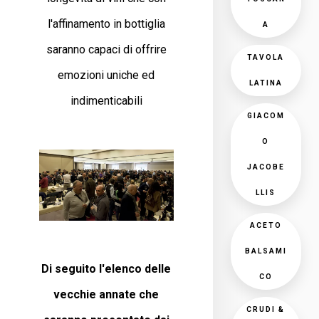
l'affinamento in bottiglia
A
saranno capaci di offrire
TAVOLA
emozioni uniche ed
LATINA
indimenticabili
GIACOM
O
JACOBE
LLIS
ACETO
BALSAMI
Di seguito l'elenco delle
CO
vecchie annate che
CRUDI &