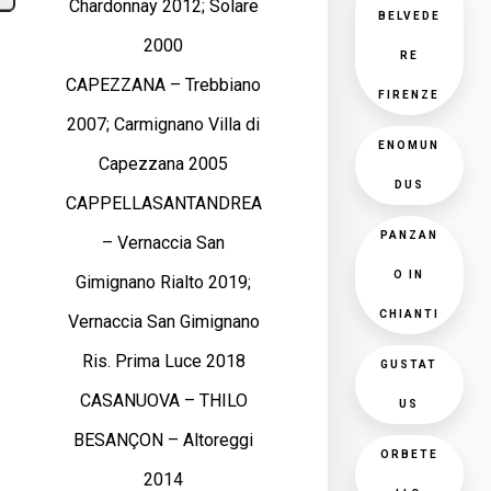
Chardonnay 2012; Solare
BELVEDE
2000
RE
CAPEZZANA – Trebbiano
FIRENZE
2007; Carmignano Villa di
ENOMUN
Capezzana 2005
DUS
CAPPELLASANTANDREA
PANZAN
– Vernaccia San
O IN
Gimignano Rialto 2019;
CHIANTI
Vernaccia San Gimignano
Ris. Prima Luce 2018
GUSTAT
CASANUOVA – THILO
US
BESANÇON – Altoreggi
ORBETE
2014