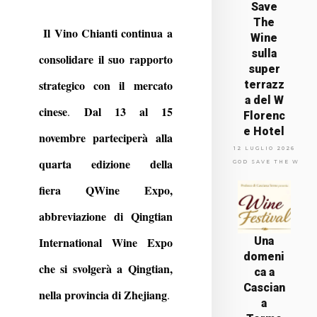
Save
The
Il Vino Chianti continua a
Wine
sulla
consolidare il suo rapporto
super
strategico con il mercato
terrazz
a del W
cinese
Dal 13 al 15
.
Florenc
e Hotel
novembre parteciperà alla
12 LUGLIO 2026
quarta edizione della
GOD SAVE THE WINE
fiera
QWine
Expo,
abbreviazione di Qingtian
International Wine Expo
Una
domeni
che si svolgerà a Qingtian,
ca a
Cascian
nella provincia di Zhejiang
.
a