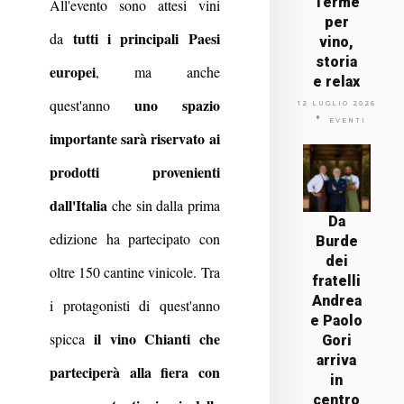
Terme
All'evento sono attesi vini
per
tutti i principali Paesi
da
vino,
storia
europei
, ma anche
e relax
uno spazio
quest'anno
12 LUGLIO 2026
EVENTI
importante sarà riservato ai
prodotti provenienti
dall'Italia
che sin dalla prima
Da
edizione ha partecipato con
Burde
dei
oltre 150 cantine vinicole. Tra
fratelli
Andrea
i protagonisti di quest'anno
e Paolo
il vino Chianti che
spicca
Gori
arriva
parteciperà alla fiera con
in
centro