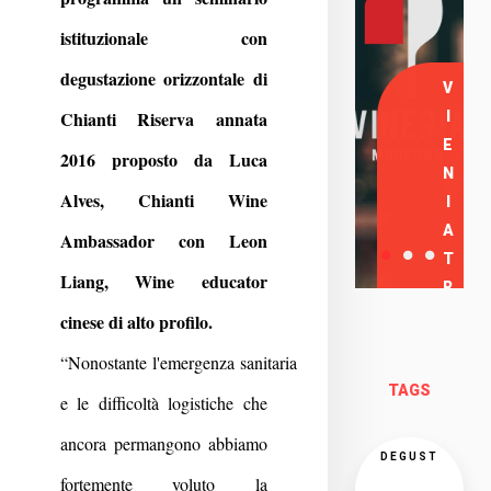
istituzionale con
degustazione orizzontale di
V
Chianti Riserva annata
I
E
2016 proposto da Luca
N
Alves, Chianti Wine
I
A
Ambassador con Leon
T
Liang, Wine educator
R
O
cinese di alto profilo.
V
“Nonostante l'emergenza sanitaria
A
TAGS
e le difficoltà logistiche che
R
C
ancora permangono abbiamo
I
DEGUST
fortemente voluto la