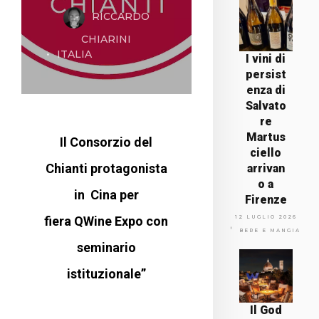
RICCARDO
CHIARINI
ITALIA
I vini di
persist
enza di
Salvato
re
Martus
Il Consorzio del
ciello
Chianti protagonista
arrivan
o a
in Cina per
Firenze
fiera QWine Expo con
12 LUGLIO 2026
BERE E MANGIARE
seminario
istituzionale”
Il God