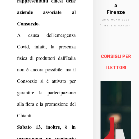
rappresentanti cinesi delle
a
aziende associate al
Firenze
Via
28 GIUGNO 2026
Consorzio.
Arno
BERE E MANGIARE
lfo
A causa dell'emergenza
13a -
Fire
Covid, infatti, la presenza
nze
CONSIGLI PER
fisica di produttori dall'Italia
Enoteca Online e al dettaglio
I LETTORI
non è ancora possibile, ma il
Consorzio si è attivato per
garantire la partecipazione
alla fiera e la promozione del
Chianti.
Sabato 13, inoltre, è in
programma un seminario