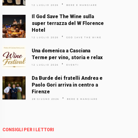
12 LUGLIO 2026
BERE E MANGIARE
Il God Save The Wine sulla
super terrazza del W Florence
Hotel
12 LUGLIO 2026
GOD SAVE THE WINE
Una domenica a Casciana
Terme per vino, storia e relax
12 LUGLIO 2026
EVENTI
Da Burde dei fratelli Andrea e
Paolo Gori arriva in centro a
Firenze
28 GIUGNO 2026
BERE E MANGIARE
CONSIGLI PER I LETTORI