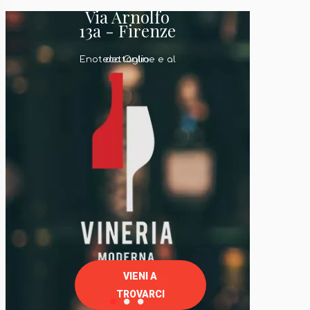
Via Arnolfo
13a - Firenze
Enoteca Online e al dettaglio
VIENI A
TROVARCI