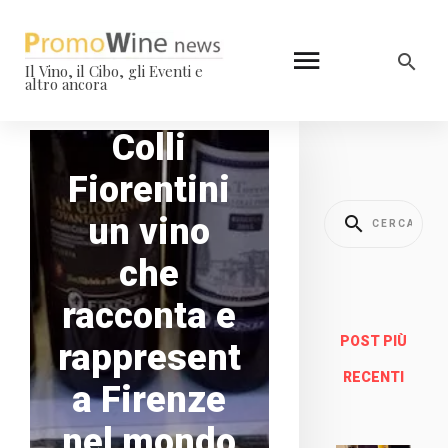
Il Vino, il Cibo, gli Eventi e
altro ancora
Chianti
Colli
Fiorentini
un vino
che
racconta e
POST PIÙ
rappresent
RECENTI
a Firenze
nel mondo