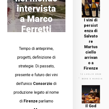
intervista
a Marco
I vini di
persist
Ferretti
enza di
Salvato
REDAZIONALE
re
PERSONAGGI
Martus
Tempo di anteprime,
ciello
progetti, definizione di
arrivan
o a
strategie. Di passato,
Firenze
presente e futuro dei vini
12 LUGLIO 2026
BERE E MANGIARE
dell’unico
Consorzio
di
produzione legato al nome
di
Firenze
parliamo
Il God