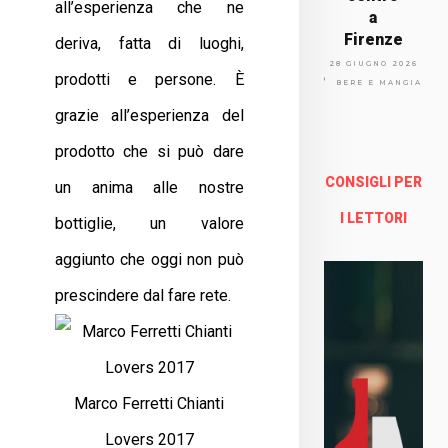
all’esperienza che ne
a
Firenze
deriva, fatta di luoghi,
Via
28 GIUGNO 2026
prodotti e persone. È
Arno
BERE E MANGIARE
lfo
grazie all’esperienza del
13a -
Fire
prodotto che si può dare
nze
CONSIGLI PER
un anima alle nostre
Enoteca Online e al dettaglio
I LETTORI
bottiglie, un valore
aggiunto che oggi non può
prescindere dal fare rete.
Marco Ferretti Chianti
Lovers 2017