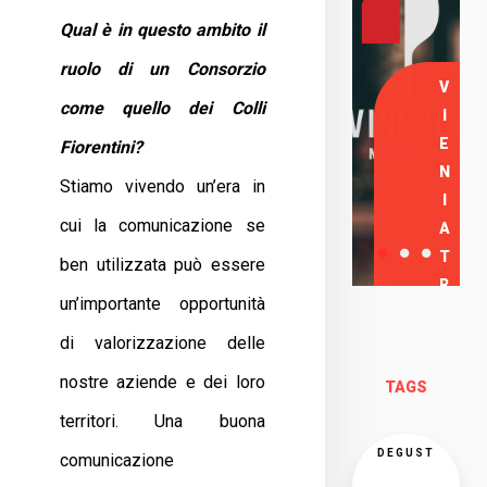
Qual è in questo ambito il
ruolo di un Consorzio
V
come quello dei Colli
I
E
Fiorentini?
N
Stiamo vivendo un’era in
I
cui la comunicazione se
A
T
ben utilizzata può essere
R
un’importante opportunità
O
di valorizzazione delle
V
A
nostre aziende e dei loro
TAGS
R
territori. Una buona
C
I
DEGUST
comunicazione