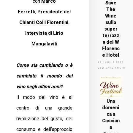
con
Marco
Save
The
Ferretti
,
Presidente del
Wine
Chianti Colli Fiorentini.
sulla
super
Intervista di Lirio
terrazz
a del W
Mangalaviti
Florenc
e Hotel
12 LUGLIO 2026
Come sta cambiando o è
GOD SAVE THE WINE
cambiato il mondo del
vino negli ultimi anni?
Il modo del vino è al
Una
domeni
centro di una grande
ca a
rivoluzione del gusto, del
Cascian
a
consumo e dell’approccio