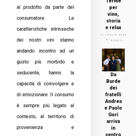
Terme
al prodotto da parte del
per
vino,
consumatore. Le
storia
e relax
caratteristiche intrinseche
12 LUGLIO 2026
dei nostri vini stanno
EVENTI
andando incontro ad un
gusto più morbido e
seducente, hanno la
Da
Burde
capacità di coinvolgere e
dei
di emozionare. Il consumo
fratelli
Andrea
è sempre più legato al
e Paolo
Gori
contesto, al territorio di
arriva
provenienza e
in
centro