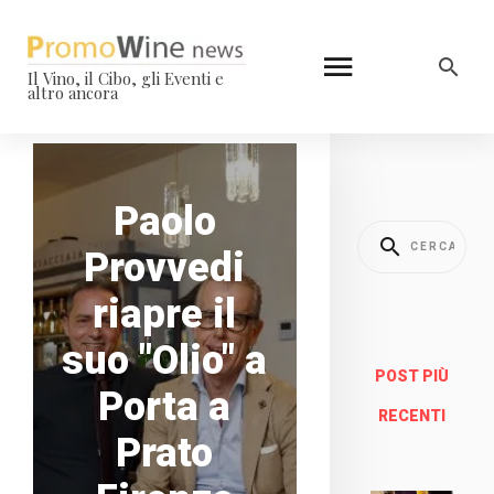
Il Vino, il Cibo, gli Eventi e
altro ancora
Paolo
Provvedi
riapre il
suo "Olio" a
POST PIÙ
Porta a
RECENTI
Prato