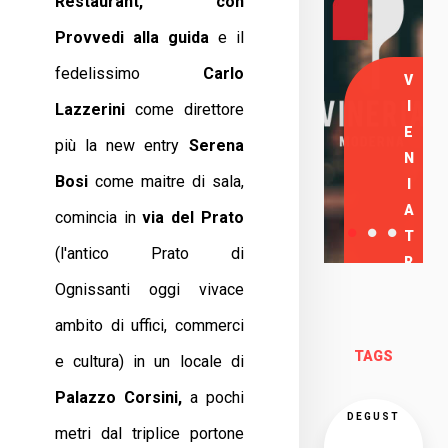
Restaurant, con
Provvedi alla guida
e il
fedelissimo
Carlo
V
I
Lazzerini
come direttore
E
più la new entry
Serena
N
Bosi
come maitre di sala,
I
A
comincia in
via del
Prato
T
(l'antico Prato di
R
Ognissanti oggi vivace
O
V
ambito di uffici, commerci
A
TAGS
e cultura) in un locale di
R
C
Palazzo Corsini,
a pochi
I
DEGUST
metri dal triplice portone