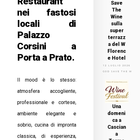
Restaurant"
Save
nei fastosi
The
Wine
locali di
sulla
super
Palazzo
terrazz
Corsini a
a del W
Florenc
Porta a Prato.
e Hotel
12 LUGLIO 2026
GOD SAVE THE WINE
Il mood è lo stesso:
atmosfera accogliente,
professionale e cortese,
Una
domeni
ambiente elegante e
ca a
sobrio, cucina di impronta
Cascian
a
classica, di esperienza,