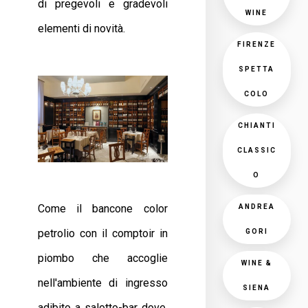
di pregevoli e gradevoli
WINE
elementi di novità.
FIRENZE
SPETTA
COLO
CHIANTI
CLASSIC
O
Come il bancone color
ANDREA
petrolio con il comptoir in
GORI
piombo che accoglie
WINE &
nell'ambiente di ingresso
SIENA
adibito a salotto-bar dove,