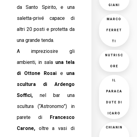
GIANI
da Santo Spirito, e una
saletta-privé capace di
MARCO
altri 20 posti e protetta da
FERRET
una grande tenda.
TI
A impreziosire gli
NUTRISC
ambienti, in sala
una tela
ORE
di Ottone Rosai
e
una
IL
scultura di Ardengo
PARACA
Soffici,
nel bar una
DUTE DI
scultura (“Astronomo”) in
ICARO
parete di
Francesco
Carone,
oltre a vasi di
CHIANIN