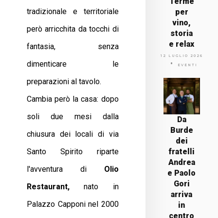
Terme
tradizionale e territoriale
per
vino,
però arricchita da tocchi di
storia
e relax
fantasia, senza
12 LUGLIO 2026
dimenticare le
EVENTI
preparazioni al tavolo.
Cambia però la casa: dopo
soli due mesi dalla
Da
Burde
chiusura dei locali di via
dei
Santo Spirito riparte
fratelli
Andrea
l'avventura di
Olio
e Paolo
Gori
Restaurant,
nato in
arriva
Palazzo Capponi nel 2000
in
centro