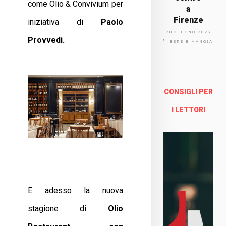
come Olio & Convivium per
a
Firenze
iniziativa di
Paolo
Via
28 GIUGNO 2026
Provvedi.
Arno
BERE E MANGIARE
lfo
13a -
Fire
nze
CONSIGLI PER
Enoteca Online e al dettaglio
I LETTORI
E adesso la nuova
stagione di
Olio