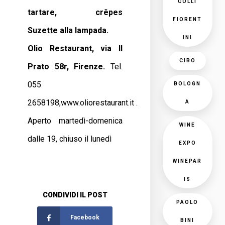
COLLI
tartare, crêpes
FIORENT
Suzette alla lampada.
INI
Olio Restaurant, via Il
CIBO
Prato 58r, Firenze.
Tel.
055
BOLOGN
2658198,www.oliorestaurant.it .
A
Aperto martedì-domenica
WINE
dalle 19, chiuso il lunedì
EXPO
WINEPAR
IS
CONDIVIDI IL POST
PAOLO
Facebook
BINI