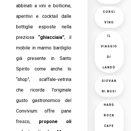
abbinati a vini e bollicine,
CORSI
aperitivi e cocktail dalle
VINO
bottiglie esposte nella
IL
preziosa
“ghiacciaia”
, il
VIAGGIO
mobile in marmo bardiglio
DI
già presente in Santo
LANDÒ
Spirito come anche lo
“shop”, scaffale-vetrina
GIOVAN
che ricorda l'originale
NI BUSI
gusto gastronomico del
HARD
Convivium: offre pane
ROCK
fresco,
propone oli
CAFE