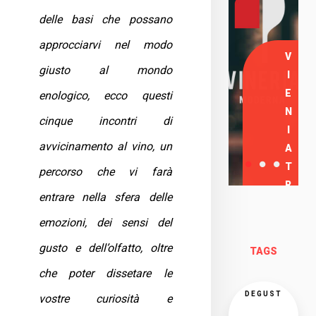
delle basi che possano
approcciarvi nel modo
V
giusto al mondo
I
E
enologico, ecco questi
N
cinque incontri di
I
avvicinamento al vino, un
A
T
percorso che vi farà
R
entrare nella sfera delle
O
emozioni, dei sensi del
V
A
gusto e dell’olfatto, oltre
TAGS
R
che poter dissetare le
C
I
DEGUST
vostre curiosità e