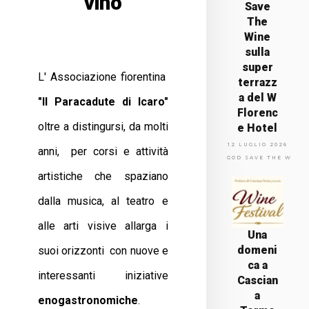
vino
Save
The
Wine
sulla
super
L' Associazione fiorentina
terrazz
a del W
"Il Paracadute di Icaro"
Florenc
oltre a distingursi, da molti
e Hotel
12 LUGLIO 2026
anni, per corsi e attività
GOD SAVE THE WINE
artistiche che spaziano
dalla musica, al teatro e
alle arti visive allarga i
Una
domeni
suoi orizzonti con nuove e
ca a
interessanti iniziative
Cascian
a
enogastronomiche
.