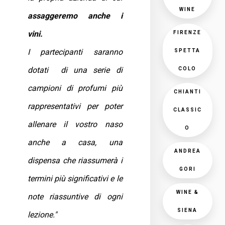
WINE
assaggeremo anche i
vini.
FIRENZE
I partecipanti saranno
SPETTA
dotati di una serie di
COLO
campioni di profumi più
CHIANTI
rappresentativi per poter
CLASSIC
allenare il vostro naso
O
anche a casa, una
ANDREA
dispensa che riassumerà i
GORI
termini più significativi e le
WINE &
note riassuntive di ogni
SIENA
lezione."