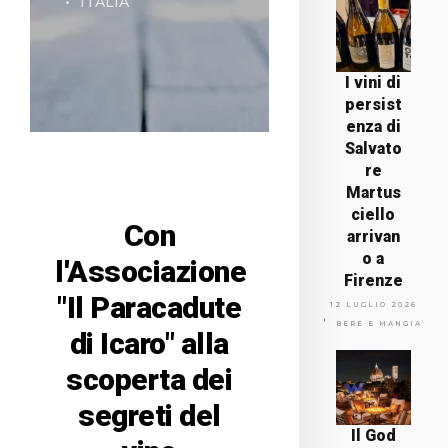
ITALIA
I vini di
persist
enza di
Salvato
re
Martus
ciello
Con
arrivan
o a
l'Associazione
Firenze
"Il Paracadute
12 LUGLIO 2026
BERE E MANGIARE
di Icaro" alla
scoperta dei
segreti del
Il God