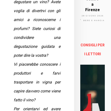
degustare un vino? Avete
a
Firenze
voglia di divertrvi con gli
Via
28 GIUGNO 2026
amici a riconoscerne i
Arno
BERE E MANGIARE
lfo
profumi? Siete curiosi di
13a -
Fire
condividere una
nze
CONSIGLI PER
degustazione guidata e
Enoteca Online e al dettaglio
I LETTORI
poter dire la vostra?
Vi piacerebbe conoscere i
produttori e farvi
trasportare in vigna per
capire davvero come viene
fatto il vino?
Per orientarvi ed avere