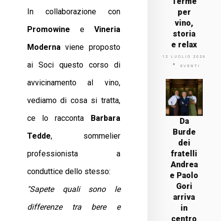
Terme
In collaborazione con
per
vino,
Promowine
e
Vineria
storia
e relax
Moderna
viene proposto
12 LUGLIO 2026
ai Soci questo corso di
EVENTI
avvicinamento al vino,
vediamo di cosa si tratta,
ce lo racconta
Barbara
Da
Burde
Tedde
, sommelier
dei
professionista a
fratelli
Andrea
conduttice dello stesso:
e Paolo
Gori
"Sapete quali sono le
arriva
differenze tra bere e
in
centro