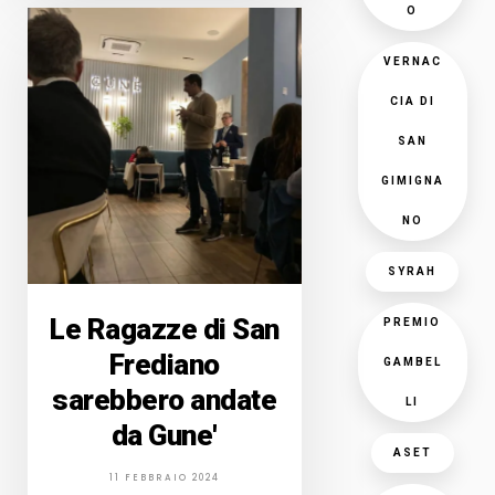
O
VERNAC
CIA DI
SAN
GIMIGNA
NO
SYRAH
Le Ragazze di San
PREMIO
Frediano
GAMBEL
sarebbero andate
LI
da Gune'
ASET
11 FEBBRAIO 2024