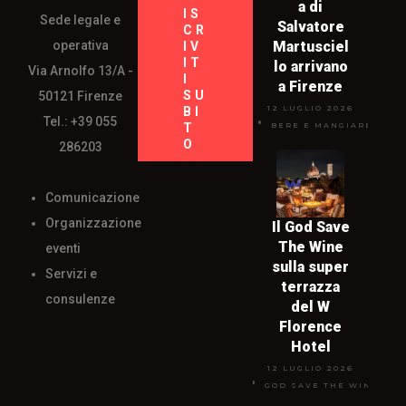
a di
IS
Sede legale e
Salvatore
CR
operativa
Martusciel
IV
IT
lo arrivano
Via Arnolfo 13/A -
I
a Firenze
SU
50121 Firenze
12 LUGLIO 2026
BI
Tel.: +39 055
T
BERE E MANGIARE
O
286203
Comunicazione
Organizzazione
Il God Save
The Wine
eventi
sulla super
Servizi e
terrazza
consulenze
del W
Florence
Hotel
12 LUGLIO 2026
GOD SAVE THE WINE