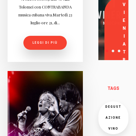
V
Tolomei con CONTRABANDA
I
musica cubana viva.Martedì 23
E
luglio ore 21, di...
N
I
LEGGI DI PIÙ
A
T
R
O
V
A
TAGS
R
C
I
DEGUST
AZIONE
VINO