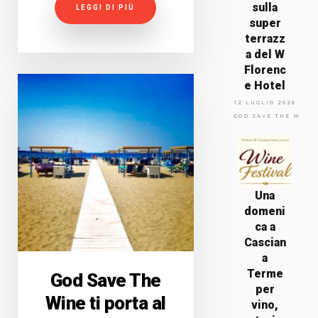
sulla
LEGGI DI PIÙ
super
terrazz
a del W
Florenc
e Hotel
12 LUGLIO 2026
GOD SAVE THE WINE
Una
domeni
ca a
Cascian
a
Terme
God Save The
per
Wine ti porta al
vino,