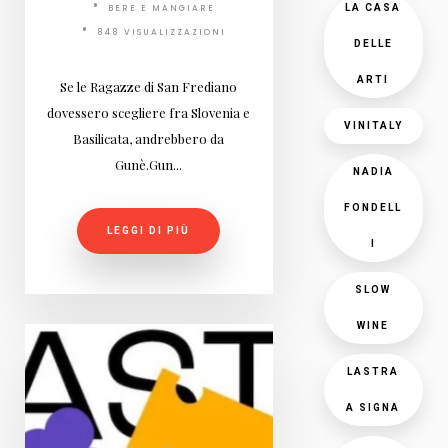
LA CASA
BERE E MANGIARE
848 VISUALIZZAZIONI
DELLE
ARTI
Se le Ragazze di San Frediano
dovessero scegliere fra Slovenia e
VINITALY
Basilicata, andrebbero da
Gunè.Gun...
NADIA
FONDELL
LEGGI DI PIÙ
I
SLOW
WINE
LASTRA
A SIGNA