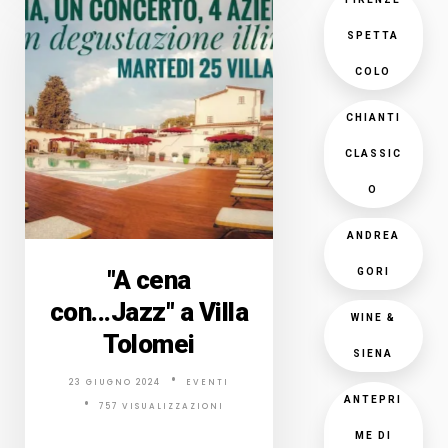
SPETTA
COLO
CHIANTI
CLASSIC
O
ANDREA
"A cena
GORI
con...Jazz" a Villa
WINE &
Tolomei
SIENA
23 GIUGNO 2024
EVENTI
ANTEPRI
757 VISUALIZZAZIONI
ME DI