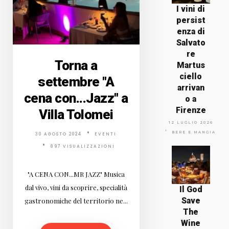
I vini di
persist
enza di
Salvato
re
Torna a
Martus
ciello
settembre "A
arrivan
cena con...Jazz" a
o a
Firenze
Villa Tolomei
12 LUGLIO 2026
BERE E MANGIARE
30 AGOSTO 2024
EVENTI
897 VISUALIZZAZIONI
"A CENA CON...MR JAZZ" Musica
dal vivo, vini da scoprire, specialità
Il God
Save
gastronomiche del territorio ne...
The
Wine