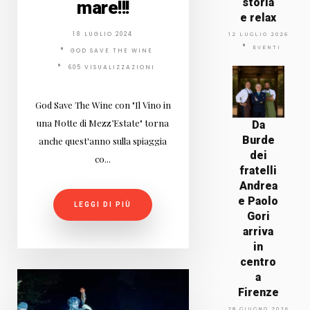
storia
mare!!!
e relax
18 LUGLIO 2024
12 LUGLIO 2026
EVENTI
GOD SAVE THE WINE
605 VISUALIZZAZIONI
God Save The Wine con "Il Vino in
una Notte di Mezz’Estate" torna
Da
Burde
anche quest'anno sulla spiaggia
dei
co...
fratelli
Andrea
e Paolo
LEGGI DI PIÙ
Gori
arriva
in
centro
a
Firenze
28 GIUGNO 2026