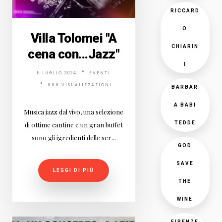
RICCARD
O
Villa Tolomei "A
CHIARIN
cena con...Jazz"
I
5 LUGLIO 2024
EVENTI
888 VISUALIZZAZIONI
BARBAR
A BABI
Musica jazz dal vivo, una selezione
TEDDE
di ottime cantine e un gran buffet
sono gli igredienti delle ser...
GOD
SAVE
LEGGI DI PIÙ
THE
WINE
FIRENZE