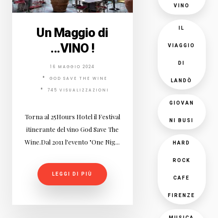
VINO
Un Maggio di
IL
...VINO !
VIAGGIO
DI
16 MAGGIO 2024
GOD SAVE THE WINE
LANDÒ
745 VISUALIZZAZIONI
GIOVAN
Torna al 25Hours Hotel il Festival
NI BUSI
itinerante del vino God Save The
Wine.Dal 2011 l'evento "One Nig...
HARD
ROCK
LEGGI DI PIÙ
CAFE
FIRENZE
MUSICA