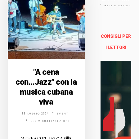
Via
Arno
BERE E MANGIARE
lfo
13a -
Fire
nze
CONSIGLI PER
Enoteca Online e al dettaglio
I LETTORI
"A cena
con...Jazz" con la
musica cubana
viva
18 LUGLIO 2024
EVENTI
980 VISUALIZZAZIONI
"A CENA CON...JAZZ" A Villa