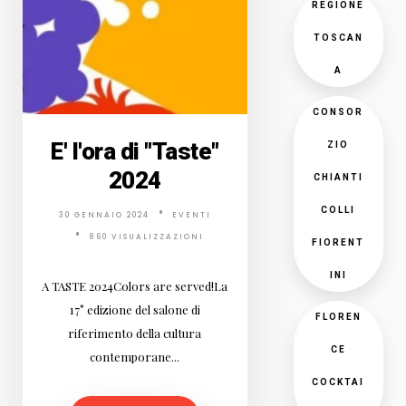
REGIONE
TOSCAN
A
CONSOR
E' l'ora di "Taste"
ZIO
2024
CHIANTI
COLLI
30 GENNAIO 2024
EVENTI
860 VISUALIZZAZIONI
FIORENT
INI
A TASTE 2024Colors are served!La
17° edizione del salone di
FLOREN
riferimento della cultura
CE
contemporane...
COCKTAI