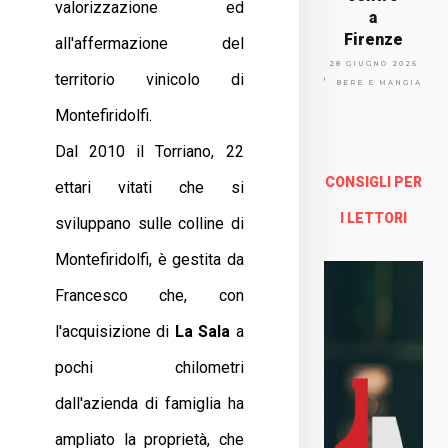
valorizzazione ed
a
Firenze
all'affermazione del
Via
28 GIUGNO 2026
territorio vinicolo di
Arno
BERE E MANGIARE
lfo
Montefiridolfi.
13a -
Fire
Dal 2010 il Torriano, 22
nze
CONSIGLI PER
ettari vitati che si
Enoteca Online e al dettaglio
I LETTORI
sviluppano sulle colline di
Montefiridolfi, è gestita da
Francesco che, con
l'acquisizione di
La Sala
a
pochi chilometri
dall'azienda di famiglia ha
ampliato la proprietà, che