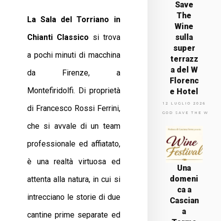
Save
The
La Sala del Torriano in
Wine
Chianti Classico
si trova
sulla
super
a pochi minuti di macchina
terrazz
a del W
da Firenze, a
Florenc
Montefiridolfi. Di proprietà
e Hotel
12 LUGLIO 2026
di Francesco Rossi Ferrini,
GOD SAVE THE WINE
che si avvale di un team
professionale ed affiatato,
è una realtà virtuosa ed
Una
domeni
attenta alla natura, in cui si
ca a
intrecciano le storie di due
Cascian
a
cantine prime separate ed