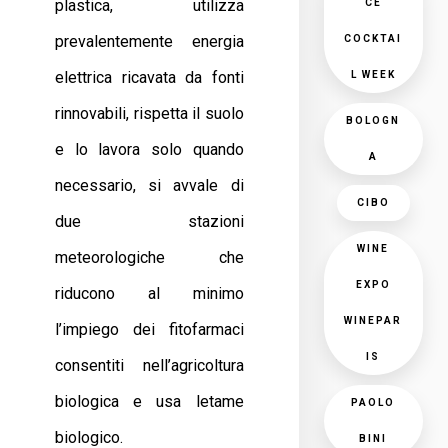
plastica, utilizza
CE
prevalentemente energia
COCKTAI
elettrica ricavata da fonti
L WEEK
rinnovabili, rispetta il suolo
BOLOGN
e lo lavora solo quando
A
necessario, si avvale di
CIBO
due stazioni
WINE
meteorologiche che
EXPO
riducono al minimo
WINEPAR
l’impiego dei fitofarmaci
IS
consentiti nell’agricoltura
biologica e usa letame
PAOLO
biologico.
BINI