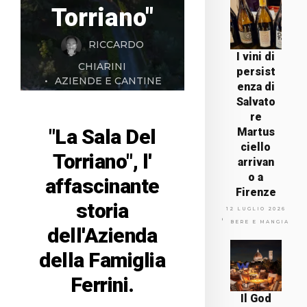
Torriano"
RICCARDO
I vini di
CHIARINI
persist
AZIENDE E CANTINE
enza di
Salvato
re
"La Sala Del
Martus
ciello
Torriano", l'
arrivan
o a
affascinante
Firenze
storia
12 LUGLIO 2026
BERE E MANGIARE
dell'Azienda
della Famiglia
Ferrini.
Il God