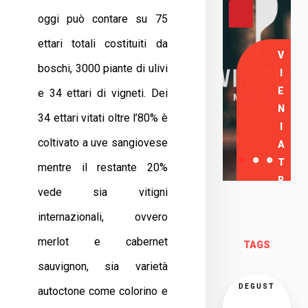
oggi può contare su 75
ettari totali costituiti da
V
boschi, 3000 piante di ulivi
I
E
e 34 ettari di vigneti. Dei
N
34 ettari vitati oltre l’80% è
I
coltivato a uve sangiovese
A
T
mentre il restante 20%
R
vede sia vitigni
O
internazionali, ovvero
V
A
merlot e cabernet
TAGS
R
sauvignon, sia varietà
C
I
DEGUST
autoctone come colorino e