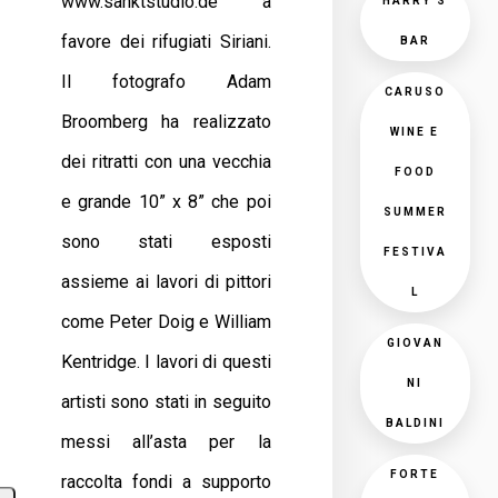
www.sanktstudio.de a
HARRY'S
favore dei rifugiati Siriani.
BAR
Il fotografo Adam
CARUSO
Broomberg ha realizzato
WINE E
dei ritratti con una vecchia
FOOD
e grande 10” x 8” che poi
SUMMER
sono stati esposti
FESTIVA
assieme ai lavori di pittori
L
come Peter Doig e William
GIOVAN
Kentridge. I lavori di questi
NI
artisti sono stati in seguito
BALDINI
messi all’asta per la
FORTE
raccolta fondi a supporto