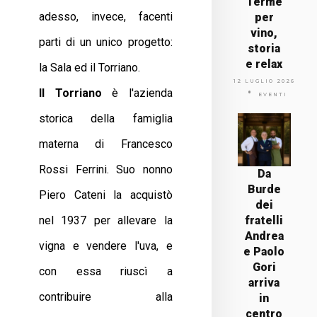
Terme
adesso, invece, facenti
per
vino,
parti di un unico progetto:
storia
e relax
la Sala ed il Torriano.
12 LUGLIO 2026
Il Torriano
è l'azienda
EVENTI
storica della famiglia
materna di Francesco
Rossi Ferrini. Suo nonno
Da
Burde
Piero Cateni la acquistò
dei
nel 1937 per allevare la
fratelli
Andrea
vigna e vendere l'uva, e
e Paolo
Gori
con essa riuscì a
arriva
contribuire alla
in
centro