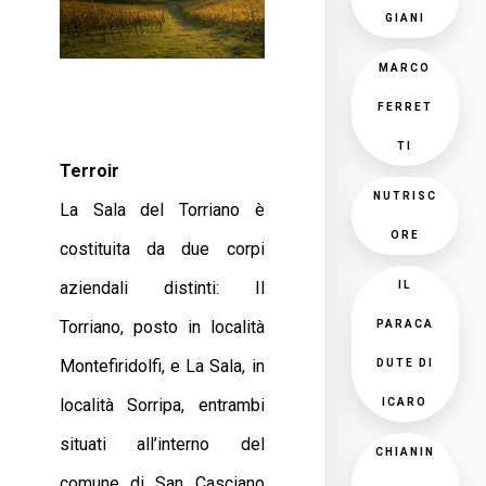
GIANI
MARCO
FERRET
TI
Terroir
NUTRISC
La Sala del Torriano è
ORE
costituita da due corpi
aziendali distinti: Il
IL
Torriano, posto in località
PARACA
Montefiridolfi, e La Sala, in
DUTE DI
località Sorripa, entrambi
ICARO
situati all’interno del
CHIANIN
comune di San Casciano