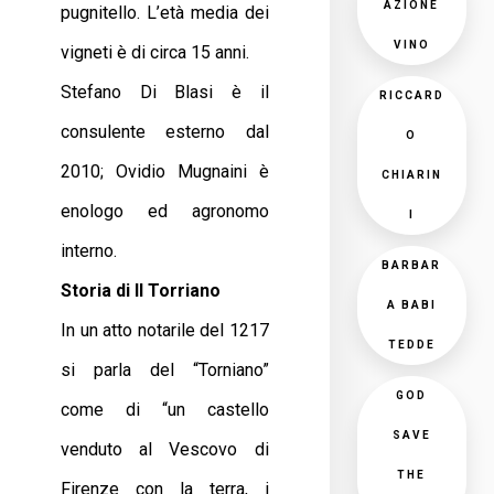
AZIONE
pugnitello. L’età media dei
VINO
vigneti è di circa 15 anni.
Stefano Di Blasi è il
RICCARD
consulente esterno dal
O
2010; Ovidio Mugnaini è
CHIARIN
enologo ed agronomo
I
interno.
BARBAR
Storia di Il Torriano
A BABI
In un atto notarile del 1217
TEDDE
si parla del “Torniano”
GOD
come di “un castello
SAVE
venduto al Vescovo di
THE
Firenze con la terra, i