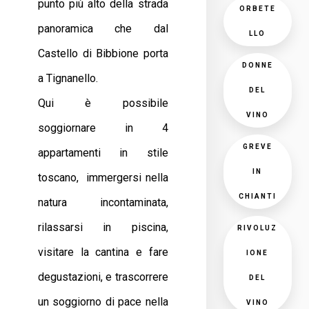
punto più alto della strada
ORBETE
panoramica che dal
LLO
Castello di Bibbione porta
DONNE
a Tignanello.
DEL
Qui è possibile
VINO
soggiornare in 4
GREVE
appartamenti in stile
IN
toscano, immergersi nella
CHIANTI
natura incontaminata,
rilassarsi in piscina,
RIVOLUZ
visitare la cantina e fare
IONE
degustazioni, e trascorrere
DEL
un soggiorno di pace nella
VINO