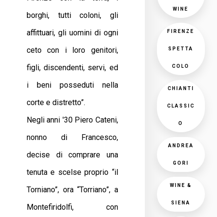
WINE
borghi, tutti coloni, gli
affittuari, gli uomini di ogni
FIRENZE
ceto con i loro genitori,
SPETTA
figli, discendenti, servi, ed
COLO
i beni posseduti nella
CHIANTI
corte e distretto”.
CLASSIC
Negli anni '30 Piero Cateni,
O
nonno di Francesco,
ANDREA
decise di comprare una
GORI
tenuta e scelse proprio “il
WINE &
Torniano”, ora “Torriano”, a
SIENA
Montefiridolfi, con