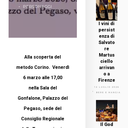
PERSONAGGI
I vini di
persist
enza di
Salvato
re
Martus
Alla scoperta del
ciello
metodo Corino.
Venerdì
arrivan
o a
6 marzo alle 17,00
Firenze
nella
Sala del
12 LUGLIO 2026
BERE E MANGIARE
Gonfalone,
Palazzo del
Pegaso, sede del
Consiglio Regionale
Il God