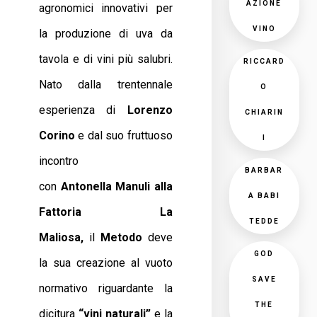
AZIONE
agronomici innovativi per
VINO
la produzione di uva da
tavola e di vini più salubri.
RICCARD
Nato dalla trentennale
O
esperienza di
Lorenzo
CHIARIN
Corino
e dal suo fruttuoso
I
incontro
BARBAR
con
Antonella
Manuli alla
A BABI
Fattoria La
TEDDE
Maliosa,
il
Metodo
deve
GOD
la sua creazione al vuoto
SAVE
normativo riguardante la
THE
dicitura
“vini naturali”
e la