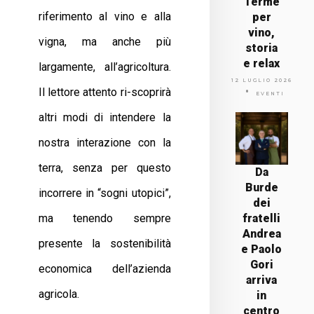
Terme
riferimento al vino e alla
per
vino,
vigna, ma anche più
storia
e relax
largamente, all’agricoltura.
12 LUGLIO 2026
Il lettore attento ri-scoprirà
EVENTI
altri modi di intendere la
nostra interazione con la
terra, senza per questo
Da
Burde
incorrere in “sogni utopici”,
dei
ma tenendo sempre
fratelli
Andrea
presente la sostenibilità
e Paolo
Gori
economica dell’azienda
arriva
agricola.
in
centro