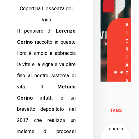
Copertina L’essenza del
Vino
V
Il pensiero di
Lorenzo
I
E
Corino
raccolto in questo
N
libro è ampio e abbraccia
I
la vite e la vigna e va oltre
A
T
fino al nostro sistema di
R
vita.
Il Metodo
O
Corino
infatti, è un
V
A
brevetto depositato nel
TAGS
R
2017 che realizza un
C
I
DEGUST
insieme di processi