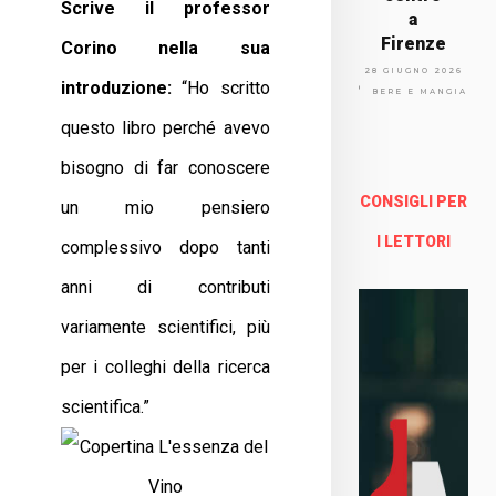
Scrive il professor
a
Firenze
Corino nella sua
Via
28 GIUGNO 2026
introduzione:
“Ho scritto
Arno
BERE E MANGIARE
lfo
questo libro perché avevo
13a -
Fire
bisogno di far conoscere
nze
CONSIGLI PER
un mio pensiero
Enoteca Online e al dettaglio
I LETTORI
complessivo dopo tanti
anni di contributi
variamente scientifici, più
per i colleghi della ricerca
scientifica.”