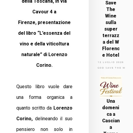
della Toscana, in via
Save
The
Cavour 4 a
Wine
Firenze,
presentazione
sulla
super
del libro
“L’essenza del
terrazz
a del W
vino e della viticoltura
Florenc
naturale” di Lorenzo
e Hotel
12 LUGLIO 2026
Corino.
GOD SAVE THE WINE
Questo libro vuole dare
una forma organica a
Una
domeni
quanto scritto da
Lorenzo
ca a
Corino,
delineando il suo
Cascian
a
pensiero non solo in