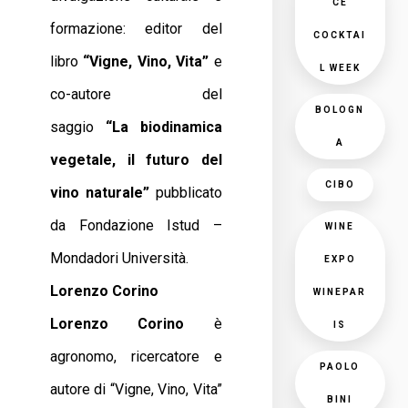
CE
formazione: editor del
COCKTAI
libro
“Vigne, Vino, Vita”
e
L WEEK
co-autore del
BOLOGN
saggio
“La
biodinamica
A
vegetale, il futuro del
CIBO
vino naturale”
pubblicato
da Fondazione Istud –
WINE
Mondadori Università.
EXPO
Lorenzo Corino
WINEPAR
Lorenzo Corino
è
IS
agronomo, ricercatore e
PAOLO
autore di “Vigne, Vino, Vita”
BINI