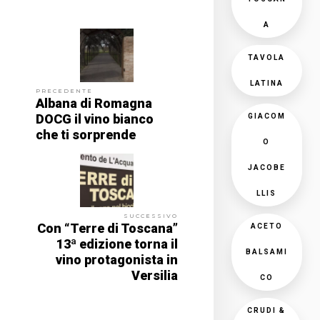
A
TAVOLA
LATINA
PRECEDENTE
Albana di Romagna
DOCG il vino bianco
GIACOM
che ti sorprende
O
JACOBE
LLIS
SUCCESSIVO
Con “Terre di Toscana”
ACETO
13ª edizione torna il
BALSAMI
vino protagonista in
Versilia
CO
CRUDI &