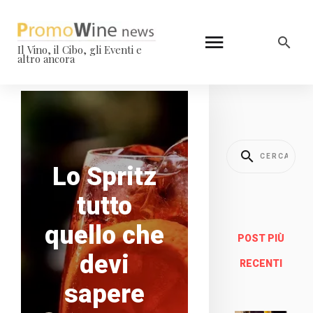
Il Vino, il Cibo, gli Eventi e
altro ancora
Lo Spritz
tutto
quello che
POST PIÙ
devi
RECENTI
sapere