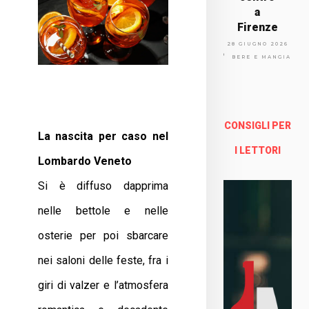
a
Firenze
Via
28 GIUGNO 2026
Arno
BERE E MANGIARE
lfo
13a -
Fire
nze
CONSIGLI PER
La nascita per caso nel
Enoteca Online e al dettaglio
I LETTORI
Lombardo Veneto
Si è diffuso dapprima
nelle bettole e nelle
osterie per poi sbarcare
nei saloni delle feste, fra i
giri di valzer e l’atmosfera