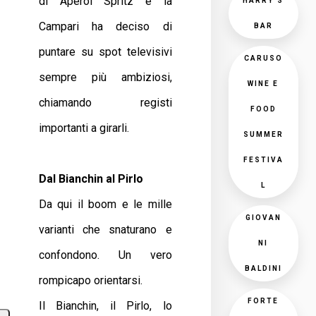
di Aperol Spritz e la
HARRY'S
Campari ha deciso di
BAR
puntare su spot televisivi
CARUSO
sempre più ambiziosi,
WINE E
chiamando registi
FOOD
importanti a girarli.
SUMMER
FESTIVA
Dal Bianchin al Pirlo
L
Da qui il boom e le mille
GIOVAN
varianti che snaturano e
NI
confondono. Un vero
BALDINI
rompicapo orientarsi.
FORTE
Il Bianchin, il Pirlo, lo