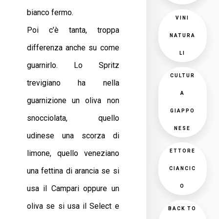
bianco fermo.
VINI
Poi c’è tanta, troppa
NATURA
differenza anche su come
LI
guarnirlo. Lo Spritz
CULTUR
trevigiano ha nella
A
guarnizione un oliva non
GIAPPO
snocciolata, quello
NESE
udinese una scorza di
ETTORE
limone, quello veneziano
CIANCIC
una fettina di arancia se si
O
usa il Campari oppure un
oliva se si usa il Select e
BACK TO