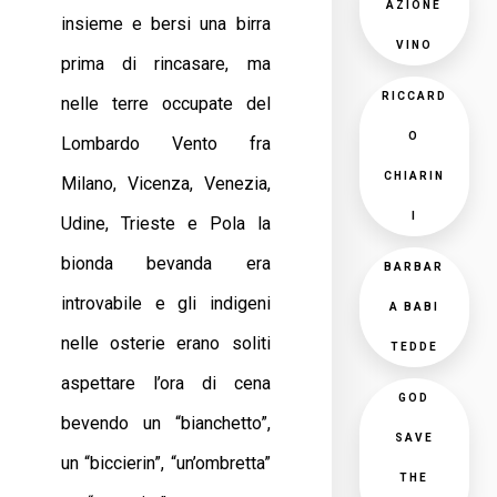
AZIONE
insieme e bersi una birra
VINO
prima di rincasare, ma
RICCARD
nelle terre occupate del
O
Lombardo Vento fra
CHIARIN
Milano, Vicenza, Venezia,
I
Udine, Trieste e Pola la
bionda bevanda era
BARBAR
introvabile e gli indigeni
A BABI
nelle osterie erano soliti
TEDDE
aspettare l’ora di cena
GOD
bevendo un “bianchetto”,
SAVE
un “biccierin”, “un’ombretta”
THE