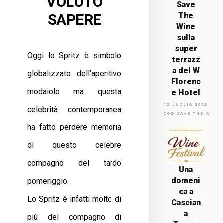
VOLUTO
Save
SAPERE
The
Wine
sulla
super
Oggi lo Spritz è simbolo
terrazz
a del W
globalizzato dell’aperitivo
Florenc
modaiolo ma questa
e Hotel
12 LUGLIO 2026
celebrità contemporanea
GOD SAVE THE WINE
ha fatto perdere memoria
di questo celebre
compagno del tardo
Una
domeni
pomeriggio.
ca a
Lo Spritz è infatti molto di
Cascian
a
più del compagno di