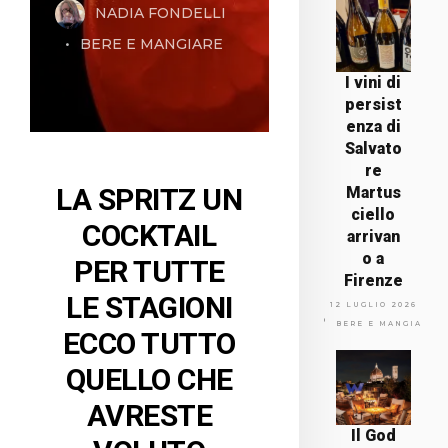
NADIA FONDELLI
BERE E MANGIARE
I vini di
persist
enza di
Salvato
re
LA SPRITZ UN
Martus
ciello
COCKTAIL
arrivan
o a
PER TUTTE
Firenze
LE STAGIONI
12 LUGLIO 2026
BERE E MANGIARE
ECCO TUTTO
QUELLO CHE
AVRESTE
Il God