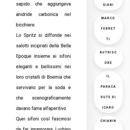
sapido che aggiungeva
GIANI
anidride carbonica nel
MARCO
bicchiere.
FERRET
Lo Spritz si diffonde nei
TI
salotti incipriati della Bella
NUTRISC
Epoque insieme ai sifoni
ORE
eleganti e bellissimi nei
loro cristalli di Boemia che
IL
servivano per la soda e
PARACA
che scenograficamente
DUTE DI
davano fama all’aperitivo.
ICARO
Quei sifoni così fascinosi
CHIANIN
da far innamorare Luchino