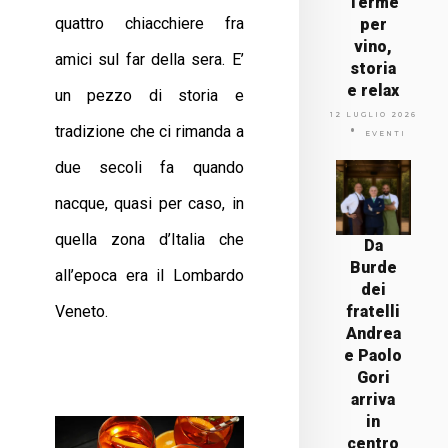
Terme
quattro chiacchiere fra
per
vino,
amici sul far della sera. E’
storia
e relax
un pezzo di storia e
12 LUGLIO 2026
tradizione che ci rimanda a
EVENTI
due secoli fa quando
nacque, quasi per caso, in
quella zona d’Italia che
Da
Burde
all’epoca era il Lombardo
dei
Veneto.
fratelli
Andrea
e Paolo
Gori
arriva
in
centro