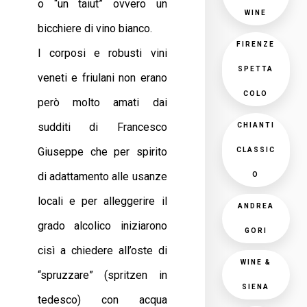
o “un taiut” ovvero un
WINE
bicchiere di vino bianco.
FIRENZE
I corposi e robusti vini
SPETTA
veneti e friulani non erano
COLO
però molto amati dai
sudditi di Francesco
CHIANTI
Giuseppe che per spirito
CLASSIC
di adattamento alle usanze
O
locali e per alleggerire il
ANDREA
grado alcolico iniziarono
GORI
cisì a chiedere all’oste di
WINE &
“spruzzare” (spritzen in
SIENA
tedesco) con acqua