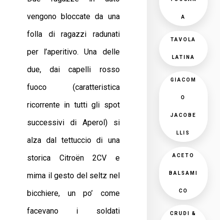
vengono bloccate da una
A
folla di ragazzi radunati
TAVOLA
per l’aperitivo. Una delle
LATINA
due, dai capelli rosso
GIACOM
fuoco (caratteristica
O
ricorrente in tutti gli spot
JACOBE
successivi di Aperol) si
LLIS
alza dal tettuccio di una
ACETO
storica Citroën 2CV e
BALSAMI
mima il gesto del seltz nel
CO
bicchiere, un po’ come
facevano i soldati
CRUDI &