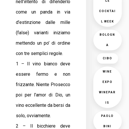
nell’intento di difenderlo
CE
come un panda in via
COCKTAI
d’estinzione dalle mille
L WEEK
(false) varianti iniziamo
BOLOGN
mettendo un po’ di ordine
A
con tre semplici regole.
CIBO
1 – Il vino bianco deve
WINE
essere fermo e non
EXPO
frizzante. Niente Prosecco
WINEPAR
poi per l’amor di Dio, un
IS
vino eccellente da bersi da
solo, ovviamente.
PAOLO
2 – Il bicchiere deve
BINI