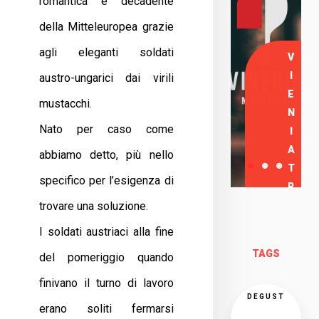
romantica e decadente
della Mitteleuropea grazie
agli eleganti soldati
V
I
austro-ungarici dai virili
E
mustacchi.
N
Nato per caso come
I
A
abbiamo detto, più nello
T
specifico per l’esigenza di
R
trovare una soluzione.
O
V
I soldati austriaci alla fine
A
TAGS
del pomeriggio quando
R
C
finivano il turno di lavoro
I
DEGUST
erano soliti fermarsi