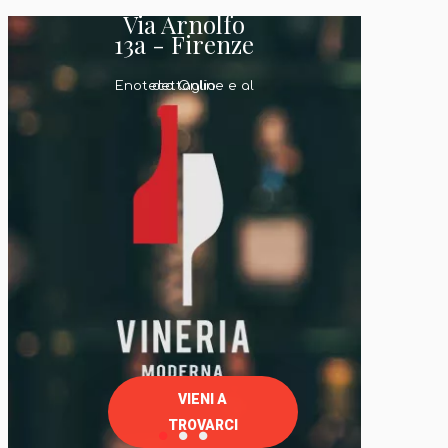
Via Arnolfo
13a - Firenze
Enoteca Online e al dettaglio
VIENI A
TROVARCI