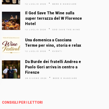
12 LUGLIO 2026
BERE E MANGIARE
Il God Save The Wine sulla
super terrazza del W Florence
Hotel
12 LUGLIO 2026
GOD SAVE THE WINE
Una domenica a Casciana
Terme per vino, storia e relax
12 LUGLIO 2026
EVENTI
Da Burde dei fratelli Andrea e
Paolo Gori arriva in centro a
Firenze
28 GIUGNO 2026
BERE E MANGIARE
CONSIGLI PER I LETTORI