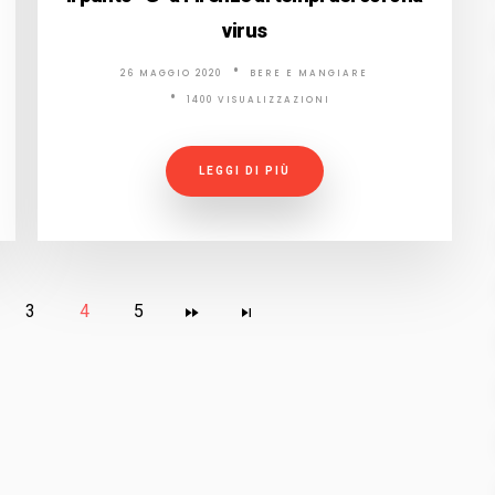
virus
26 MAGGIO 2020
BERE E MANGIARE
1400 VISUALIZZAZIONI
LEGGI DI PIÙ
3
4
5