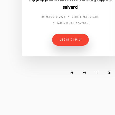
salvarci
26 MAGGIO 2020
BERE E MANGIARE
1412 VISUALIZZAZIONI
LEGGI DI PIÙ
1
2