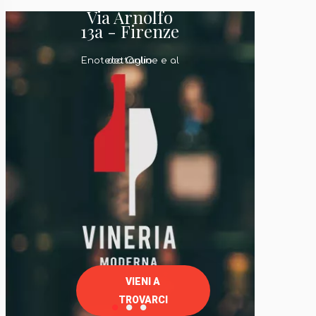
Via Arnolfo
13a - Firenze
Enoteca Online e al dettaglio
VIENI A
TROVARCI