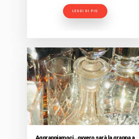
LEGGI DI PIÙ
Aggrappiamoci…ovvero sarà la grappa a