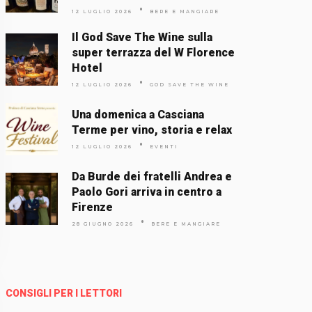
12 LUGLIO 2026
BERE E MANGIARE
Il God Save The Wine sulla
super terrazza del W Florence
Hotel
12 LUGLIO 2026
GOD SAVE THE WINE
Una domenica a Casciana
Terme per vino, storia e relax
12 LUGLIO 2026
EVENTI
Da Burde dei fratelli Andrea e
Paolo Gori arriva in centro a
Firenze
28 GIUGNO 2026
BERE E MANGIARE
CONSIGLI PER I LETTORI