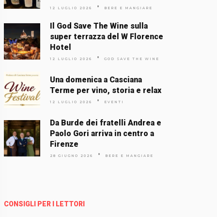
12 LUGLIO 2026
BERE E MANGIARE
Il God Save The Wine sulla
super terrazza del W Florence
Hotel
12 LUGLIO 2026
GOD SAVE THE WINE
Una domenica a Casciana
Terme per vino, storia e relax
12 LUGLIO 2026
EVENTI
Da Burde dei fratelli Andrea e
Paolo Gori arriva in centro a
Firenze
28 GIUGNO 2026
BERE E MANGIARE
CONSIGLI PER I LETTORI