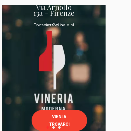
Via Arnolfo
13a - Firenze
Enoteca Online e al dettaglio
VIENI A
TROVARCI