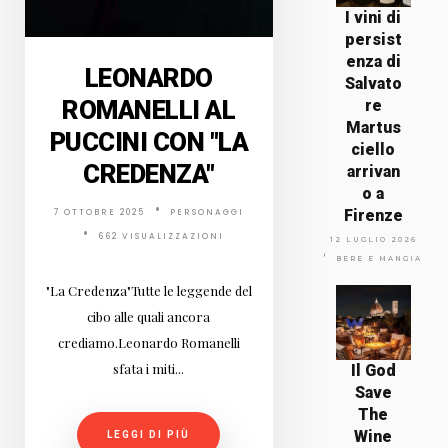
I vini di
persist
enza di
LEONARDO
Salvato
ROMANELLI AL
re
Martus
PUCCINI CON "LA
ciello
CREDENZA"
arrivan
o a
Firenze
7 OTTOBRE 2025
PERSONAGGI
662 VISUALIZZAZIONI
12 LUGLIO 2026
BERE E MANGIARE
"La Credenza"Tutte le leggende del
cibo alle quali ancora
crediamo.Leonardo Romanelli
sfata i miti...
Il God
Save
The
Wine
LEGGI DI PIÙ