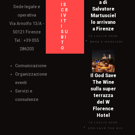
a di
IS
Sede legale e
Salvatore
CR
operativa
Martusciel
IV
IT
lo arrivano
Via Arnolfo 13/A -
I
a Firenze
SU
50121 Firenze
12 LUGLIO 2026
BI
Tel.: +39 055
T
BERE E MANGIARE
O
286203
Comunicazione
Organizzazione
Il God Save
The Wine
eventi
sulla super
Servizi e
terrazza
consulenze
del W
Florence
Hotel
12 LUGLIO 2026
GOD SAVE THE WINE