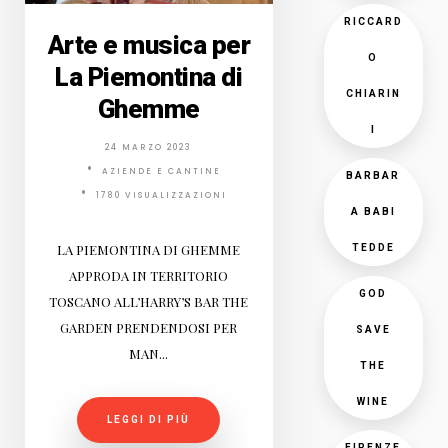
RICCARD
Arte e musica per
O
La Piemontina di
CHIARIN
Ghemme
I
24 MARZO 2023
AZIENDE E CANTINE
BARBAR
1780 VISUALIZZAZIONI
A BABI
LA PIEMONTINA DI GHEMME
TEDDE
APPRODA IN TERRITORIO
GOD
TOSCANO ALL’HARRY’S BAR THE
GARDEN PRENDENDOSI PER
SAVE
MAN...
THE
WINE
LEGGI DI PIÙ
FIRENZE