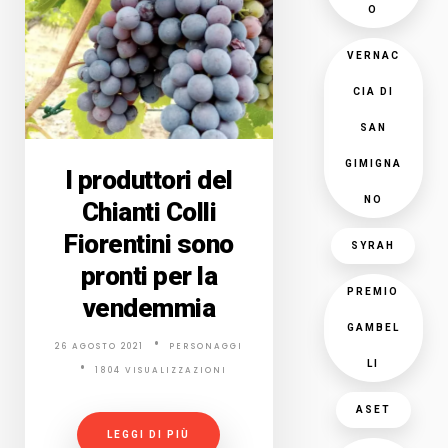
O
VERNAC
CIA DI
SAN
GIMIGNA
I produttori del
NO
Chianti Colli
Fiorentini sono
SYRAH
pronti per la
PREMIO
vendemmia
GAMBEL
26 AGOSTO 2021
PERSONAGGI
LI
1804 VISUALIZZAZIONI
ASET
LEGGI DI PIÙ