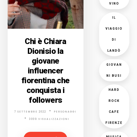
VINO
IL
VIAGGIO
Chi è Chiara
DI
Dionisio la
LANDÒ
giovane
GIOVAN
influencer
NI BUSI
fiorentina che
conquista i
HARD
followers
ROCK
7 SETTEMBRE 2022
PERSONAGGI
CAFE
3009 VISUALIZZAZIONI
FIRENZE
MUSICA