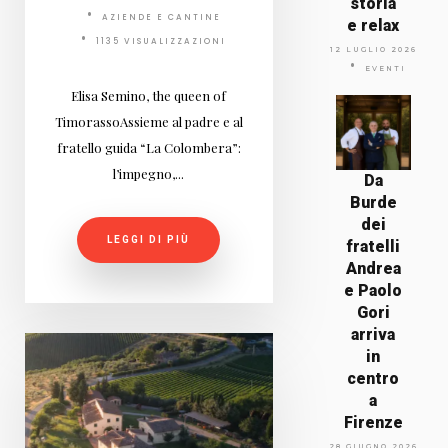
storia
AZIENDE E CANTINE
e relax
1135 VISUALIZZAZIONI
12 LUGLIO 2026
EVENTI
Elisa Semino, the queen of
TimorassoAssieme al padre e al
fratello guida “La Colombera”:
l’impegno,...
Da
Burde
dei
LEGGI DI PIÙ
fratelli
Andrea
e Paolo
Gori
arriva
in
centro
a
Firenze
28 GIUGNO 2026