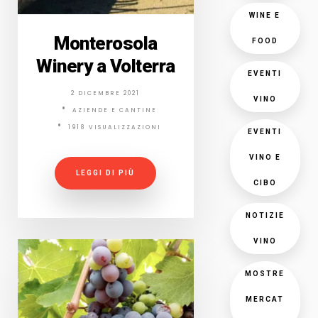
WINE E
Monterosola
FOOD
Winery a Volterra
EVENTI
2 DICEMBRE 2021
VINO
AZIENDE E CANTINE
1918 VISUALIZZAZIONI
EVENTI
VINO E
LEGGI DI PIÙ
CIBO
NOTIZIE
VINO
MOSTRE
MERCAT