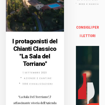
Via
Arno
BERE E MANGIARE
lfo
13a -
Fire
nze
CONSIGLI PER
Enoteca Online e al dettaglio
I LETTORI
I protagonisti del
Chianti Classico
"La Sala del
Torriano"
1 SETTEMBRE 2023
AZIENDE E CANTINE
1096 VISUALIZZAZIONI
"La Sala Del Torriano", l'
affascinante storia dell'Azienda