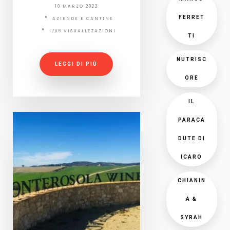
10 MARZO 2022
FERRET
AZIENDE E CANTINE
1706 VISUALIZZAZIONI
TI
NUTRISC
LEGGI DI PIÙ
ORE
IL
PARACA
DUTE DI
ICARO
CHIANIN
A &
SYRAH