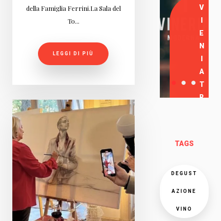
V
della Famiglia Ferrini.La Sala del
I
To...
E
N
LEGGI DI PIÙ
I
A
T
R
O
V
A
TAGS
R
C
I
DEGUST
AZIONE
VINO