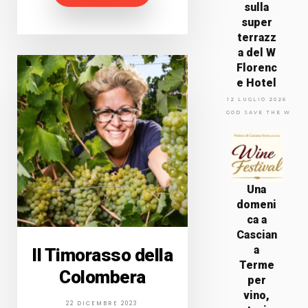
sulla
super
terrazz
a del W
Florenc
e Hotel
12 LUGLIO 2026
GOD SAVE THE WINE
Una
domeni
ca a
Cascian
a
Il Timorasso della
Terme
Colombera
per
vino,
22 DICEMBRE 2023